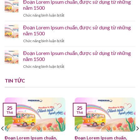
Đoạn Lorem Ipsum chuẩn, được sử dụng từ những
dụng
Ipsum
từ
năm 1500
chuẩn,
những
ở
Chức năng bình luận bị tắt
được
năm
Đoạn
sử
1500
Lorem
Đoạn Lorem Ipsum chuẩn, được sử dụng từ những
dụng
Ipsum
từ
năm 1500
chuẩn,
những
ở
Chức năng bình luận bị tắt
được
năm
Đoạn
sử
1500
Lorem
Đoạn Lorem Ipsum chuẩn, được sử dụng từ những
dụng
Ipsum
từ
năm 1500
chuẩn,
những
ở
Chức năng bình luận bị tắt
được
năm
Đoạn
sử
1500
Lorem
dụng
TIN TỨC
Ipsum
từ
chuẩn,
những
được
năm
sử
1500
dụng
25
25
từ
Th6
Th6
những
năm
1500
Đoạn Lorem Ipsum chuẩn,
Đoạn Lorem Ipsum chuẩn,