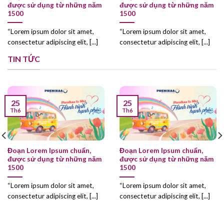
được sử dụng từ những năm
được sử dụng từ những năm
1500
1500
“Lorem ipsum dolor sit amet,
“Lorem ipsum dolor sit amet,
consectetur adipiscing elit, [...]
consectetur adipiscing elit, [...]
TIN TỨC
25
25
Th6
Th6
Đoạn Lorem Ipsum chuẩn,
Đoạn Lorem Ipsum chuẩn,
được sử dụng từ những năm
được sử dụng từ những năm
1500
1500
“Lorem ipsum dolor sit amet,
“Lorem ipsum dolor sit amet,
consectetur adipiscing elit, [...]
consectetur adipiscing elit, [...]