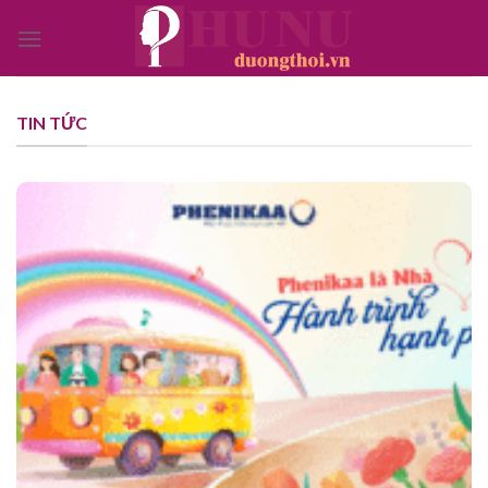
Bỏ
qua
nội
dung
TIN TỨC