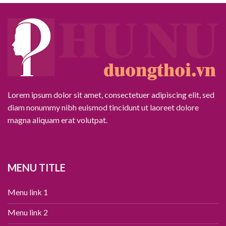
Lorem ipsum dolor sit amet, consectetuer adipiscing elit, sed
diam nonummy nibh euismod tincidunt ut laoreet dolore
magna aliquam erat volutpat.
MENU TITLE
Menu link 1
Menu link 2