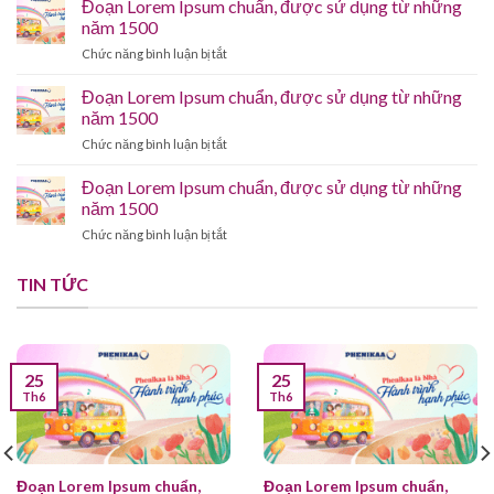
Đoạn Lorem Ipsum chuẩn, được sử dụng từ những
dụng
Ipsum
từ
năm 1500
chuẩn,
những
ở
Chức năng bình luận bị tắt
được
năm
Đoạn
sử
1500
Lorem
Đoạn Lorem Ipsum chuẩn, được sử dụng từ những
dụng
Ipsum
từ
năm 1500
chuẩn,
những
ở
Chức năng bình luận bị tắt
được
năm
Đoạn
sử
1500
Lorem
Đoạn Lorem Ipsum chuẩn, được sử dụng từ những
dụng
Ipsum
từ
năm 1500
chuẩn,
những
ở
Chức năng bình luận bị tắt
được
năm
Đoạn
sử
1500
Lorem
dụng
TIN TỨC
Ipsum
từ
chuẩn,
những
được
năm
sử
1500
dụng
25
25
từ
Th6
Th6
những
năm
1500
Đoạn Lorem Ipsum chuẩn,
Đoạn Lorem Ipsum chuẩn,