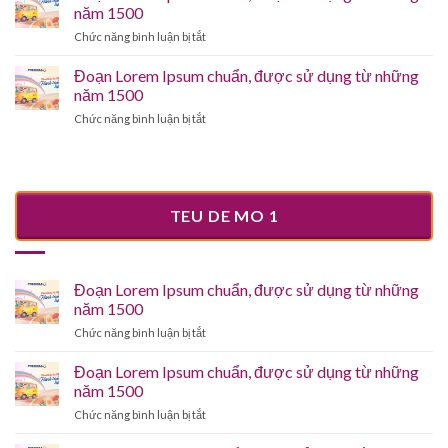
Ipsum
từ
năm 1500
chuẩn,
những
ở
Chức năng bình luận bị tắt
được
năm
Đoạn
sử
1500
Lorem
Đoạn Lorem Ipsum chuẩn, được sử dụng từ những
dụng
Ipsum
từ
năm 1500
chuẩn,
những
ở
Chức năng bình luận bị tắt
được
năm
Đoạn
sử
1500
Lorem
dụng
Ipsum
từ
chuẩn,
những
được
năm
TEU DE MO 1
sử
1500
dụng
từ
những
Đoạn Lorem Ipsum chuẩn, được sử dụng từ những
năm
1500
năm 1500
ở
Chức năng bình luận bị tắt
Đoạn
Lorem
Đoạn Lorem Ipsum chuẩn, được sử dụng từ những
Ipsum
năm 1500
chuẩn,
ở
Chức năng bình luận bị tắt
được
Đoạn
sử
Lorem