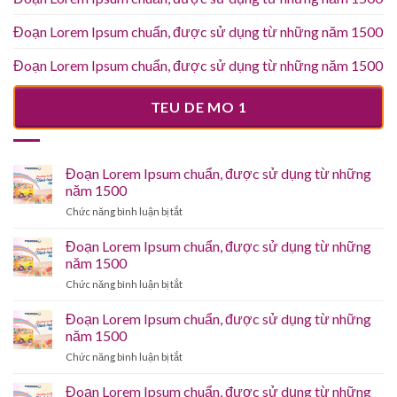
Đoạn Lorem Ipsum chuẩn, được sử dụng từ những năm 1500
Đoạn Lorem Ipsum chuẩn, được sử dụng từ những năm 1500
TEU DE MO 1
Đoạn Lorem Ipsum chuẩn, được sử dụng từ những
năm 1500
ở
Chức năng bình luận bị tắt
Đoạn
Lorem
Đoạn Lorem Ipsum chuẩn, được sử dụng từ những
Ipsum
năm 1500
chuẩn,
ở
Chức năng bình luận bị tắt
được
Đoạn
sử
Lorem
Đoạn Lorem Ipsum chuẩn, được sử dụng từ những
dụng
Ipsum
từ
năm 1500
chuẩn,
những
ở
Chức năng bình luận bị tắt
được
năm
Đoạn
sử
1500
Lorem
Đoạn Lorem Ipsum chuẩn, được sử dụng từ những
dụng