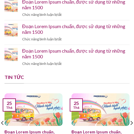
Đoạn Lorem Ipsum chuẩn, được sử dụng từ những
dụng
Ipsum
từ
năm 1500
chuẩn,
những
ở
Chức năng bình luận bị tắt
được
năm
Đoạn
sử
1500
Lorem
Đoạn Lorem Ipsum chuẩn, được sử dụng từ những
dụng
Ipsum
từ
năm 1500
chuẩn,
những
ở
Chức năng bình luận bị tắt
được
năm
Đoạn
sử
1500
Lorem
Đoạn Lorem Ipsum chuẩn, được sử dụng từ những
dụng
Ipsum
từ
năm 1500
chuẩn,
những
ở
Chức năng bình luận bị tắt
được
năm
Đoạn
sử
1500
Lorem
dụng
TIN TỨC
Ipsum
từ
chuẩn,
những
được
năm
sử
1500
dụng
25
25
từ
Th6
Th6
những
năm
1500
Đoạn Lorem Ipsum chuẩn,
Đoạn Lorem Ipsum chuẩn,