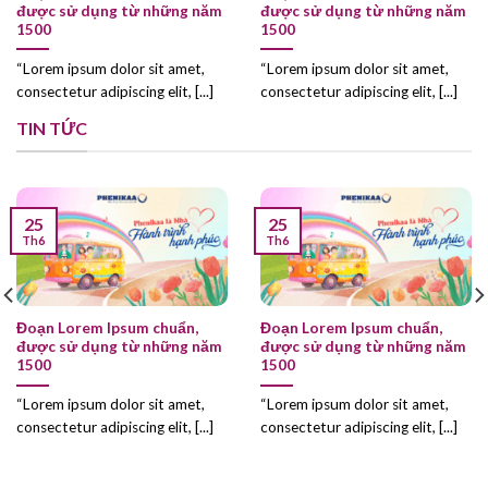
được sử dụng từ những năm
được sử dụng từ những năm
1500
1500
“Lorem ipsum dolor sit amet,
“Lorem ipsum dolor sit amet,
consectetur adipiscing elit, [...]
consectetur adipiscing elit, [...]
TIN TỨC
25
25
Th6
Th6
Đoạn Lorem Ipsum chuẩn,
Đoạn Lorem Ipsum chuẩn,
được sử dụng từ những năm
được sử dụng từ những năm
1500
1500
“Lorem ipsum dolor sit amet,
“Lorem ipsum dolor sit amet,
consectetur adipiscing elit, [...]
consectetur adipiscing elit, [...]