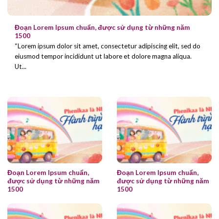
Đoạn Lorem Ipsum chuẩn, được sử dụng từ những năm
1500
“Lorem ipsum dolor sit amet, consectetur adipiscing elit, sed do
eiusmod tempor incididunt ut labore et dolore magna aliqua.
Ut...
Đoạn Lorem Ipsum chuẩn,
Đoạn Lorem Ipsum chuẩn,
được sử dụng từ những năm
được sử dụng từ những năm
1500
1500