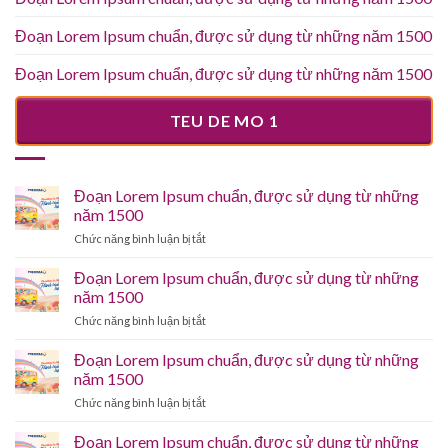
Đoạn Lorem Ipsum chuẩn, được sử dụng từ những năm 1500
Đoạn Lorem Ipsum chuẩn, được sử dụng từ những năm 1500
TEU DE MO 1
Đoạn Lorem Ipsum chuẩn, được sử dụng từ những
năm 1500
ở
Chức năng bình luận bị tắt
Đoạn
Lorem
Đoạn Lorem Ipsum chuẩn, được sử dụng từ những
Ipsum
năm 1500
chuẩn,
ở
Chức năng bình luận bị tắt
được
Đoạn
sử
Lorem
Đoạn Lorem Ipsum chuẩn, được sử dụng từ những
dụng
Ipsum
từ
năm 1500
chuẩn,
những
ở
Chức năng bình luận bị tắt
được
năm
Đoạn
sử
1500
Lorem
Đoạn Lorem Ipsum chuẩn, được sử dụng từ những
dụng