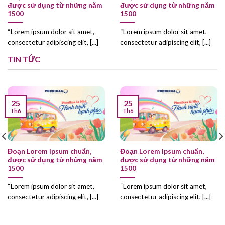
được sử dụng từ những năm
được sử dụng từ những năm
1500
1500
“Lorem ipsum dolor sit amet,
“Lorem ipsum dolor sit amet,
consectetur adipiscing elit, [...]
consectetur adipiscing elit, [...]
TIN TỨC
25
25
Th6
Th6
Đoạn Lorem Ipsum chuẩn,
Đoạn Lorem Ipsum chuẩn,
được sử dụng từ những năm
được sử dụng từ những năm
1500
1500
“Lorem ipsum dolor sit amet,
“Lorem ipsum dolor sit amet,
consectetur adipiscing elit, [...]
consectetur adipiscing elit, [...]