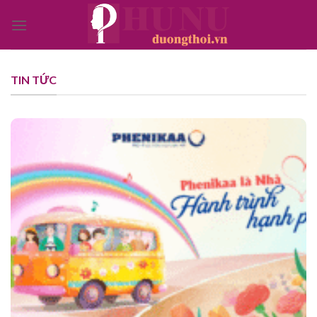
Bỏ
qua
nội
dung
TIN TỨC