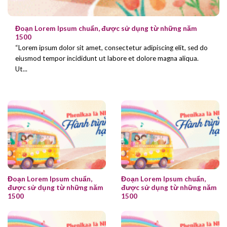
Đoạn Lorem Ipsum chuẩn, được sử dụng từ những năm
1500
“Lorem ipsum dolor sit amet, consectetur adipiscing elit, sed do
eiusmod tempor incididunt ut labore et dolore magna aliqua.
Ut...
Đoạn Lorem Ipsum chuẩn,
Đoạn Lorem Ipsum chuẩn,
được sử dụng từ những năm
được sử dụng từ những năm
1500
1500