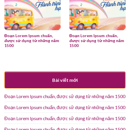
Đoạn Lorem Ipsum chuẩn,
Đoạn Lorem Ipsum chuẩn,
được sử dụng từ những năm
được sử dụng từ những năm
1500
1500
Bài viết mới
Đoạn Lorem Ipsum chuẩn, được sử dụng từ những năm 1500
Đoạn Lorem Ipsum chuẩn, được sử dụng từ những năm 1500
Đoạn Lorem Ipsum chuẩn, được sử dụng từ những năm 1500
Đoạn Lorem Ipsum chuẩn, được sử dụng từ những năm 1500