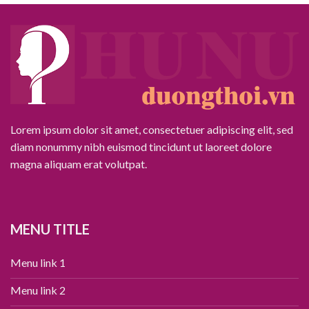
Lorem ipsum dolor sit amet, consectetuer adipiscing elit, sed
diam nonummy nibh euismod tincidunt ut laoreet dolore
magna aliquam erat volutpat.
MENU TITLE
Menu link 1
Menu link 2