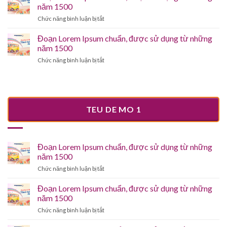
Ipsum
từ
năm 1500
chuẩn,
những
ở
Chức năng bình luận bị tắt
được
năm
Đoạn
sử
1500
Lorem
Đoạn Lorem Ipsum chuẩn, được sử dụng từ những
dụng
Ipsum
từ
năm 1500
chuẩn,
những
ở
Chức năng bình luận bị tắt
được
năm
Đoạn
sử
1500
Lorem
dụng
Ipsum
từ
chuẩn,
những
được
năm
TEU DE MO 1
sử
1500
dụng
từ
những
Đoạn Lorem Ipsum chuẩn, được sử dụng từ những
năm
1500
năm 1500
ở
Chức năng bình luận bị tắt
Đoạn
Lorem
Đoạn Lorem Ipsum chuẩn, được sử dụng từ những
Ipsum
năm 1500
chuẩn,
ở
Chức năng bình luận bị tắt
được
Đoạn
sử
Lorem