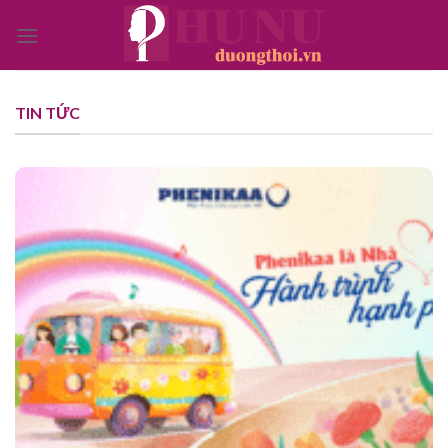
Bỏ
qua
nội
dung
TIN TỨC