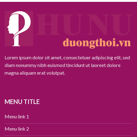
Lorem ipsum dolor sit amet, consectetuer adipiscing elit, sed
diam nonummy nibh euismod tincidunt ut laoreet dolore
magna aliquam erat volutpat.
MENU TITLE
Menu link 1
Menu link 2