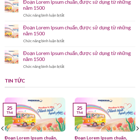
Đoạn Lorem Ipsum chuẩn, được sử dụng từ những
dụng
Ipsum
từ
năm 1500
chuẩn,
những
ở
Chức năng bình luận bị tắt
được
năm
Đoạn
sử
1500
Lorem
Đoạn Lorem Ipsum chuẩn, được sử dụng từ những
dụng
Ipsum
từ
năm 1500
chuẩn,
những
ở
Chức năng bình luận bị tắt
được
năm
Đoạn
sử
1500
Lorem
Đoạn Lorem Ipsum chuẩn, được sử dụng từ những
dụng
Ipsum
từ
năm 1500
chuẩn,
những
ở
Chức năng bình luận bị tắt
được
năm
Đoạn
sử
1500
Lorem
dụng
TIN TỨC
Ipsum
từ
chuẩn,
những
được
năm
sử
1500
dụng
25
25
từ
Th6
Th6
những
năm
1500
Đoạn Lorem Ipsum chuẩn,
Đoạn Lorem Ipsum chuẩn,