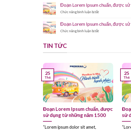
Lorem
sử
Đoạn Lorem Ipsum chuẩn, được sử
năm
Ipsum
dụng
1500
ở
Chức năng bình luận bị tắt
chuẩn,
từ
Đoạn
được
những
Lorem
sử
Đoạn Lorem Ipsum chuẩn, được sử
năm
Ipsum
dụng
1500
ở
Chức năng bình luận bị tắt
chuẩn,
từ
Đoạn
được
những
Lorem
sử
năm
TIN TỨC
Ipsum
dụng
1500
chuẩn,
từ
được
những
sử
năm
dụng
1500
từ
25
25
những
Th6
Th6
năm
1500
ess. This is your
Đoạn Lorem Ipsum chuẩn, được
Đoạ
sử dụng từ những năm 1500
sử 
“Lorem ipsum dolor sit amet,
“Lor