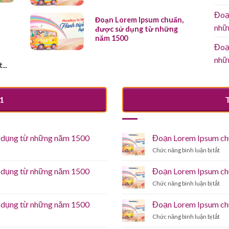
Đoạ
Đoạn Lorem Ipsum chuẩn,
nhữ
được sử dụng từ những
năm 1500
Đoạ
nhữ
...
1
 dụng từ những năm 1500
Đoạn Lorem Ipsum ch
ở
Chức năng bình luận bị tắt
Đo
Lo
 dụng từ những năm 1500
Đoạn Lorem Ipsum ch
Ips
ở
Chức năng bình luận bị tắt
chu
Đo
đư
Lo
sử
 dụng từ những năm 1500
Đoạn Lorem Ipsum ch
Ips
dụ
ở
Chức năng bình luận bị tắt
chu
từ
Đo
đư
nh