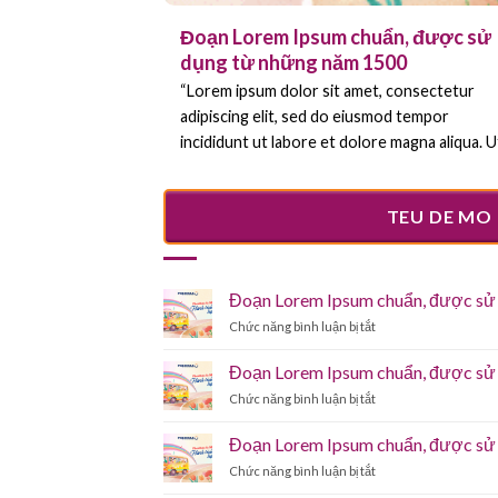
Đoạn Lorem Ipsum chuẩn, được sử
dụng từ những năm 1500
“Lorem ipsum dolor sit amet, consectetur
adipiscing elit, sed do eiusmod tempor
incididunt ut labore et dolore magna aliqua. Ut
TEU DE MO 
Đoạn Lorem Ipsum chuẩn, được sử
ở
Chức năng bình luận bị tắt
Đoạn
Lorem
Đoạn Lorem Ipsum chuẩn, được sử
Ipsum
ở
Chức năng bình luận bị tắt
chuẩn,
Đoạn
được
Lorem
sử
Đoạn Lorem Ipsum chuẩn, được sử
Ipsum
dụng
ở
Chức năng bình luận bị tắt
chuẩn,
từ
Đoạn
được
những