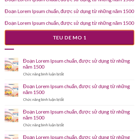
Đoạn Lorem Ipsum chuẩn, được sử dụng từ những năm 1500
Đoạn Lorem Ipsum chuẩn, được sử dụng từ những năm 1500
TEU DE MO 1
Đoạn Lorem Ipsum chuẩn, được sử dụng từ những
năm 1500
ở
Chức năng bình luận bị tắt
Đoạn
Lorem
Đoạn Lorem Ipsum chuẩn, được sử dụng từ những
Ipsum
năm 1500
chuẩn,
ở
Chức năng bình luận bị tắt
được
Đoạn
sử
Lorem
Đoạn Lorem Ipsum chuẩn, được sử dụng từ những
dụng
Ipsum
từ
năm 1500
chuẩn,
những
ở
Chức năng bình luận bị tắt
được
năm
Đoạn
sử
1500
Lorem
Đoạn Lorem Ipsum chuẩn, được sử dụng từ những
dụng