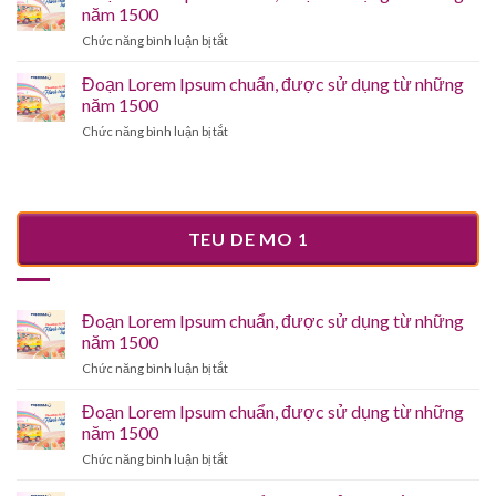
Ipsum
từ
năm 1500
chuẩn,
những
ở
Chức năng bình luận bị tắt
được
năm
Đoạn
sử
1500
Lorem
Đoạn Lorem Ipsum chuẩn, được sử dụng từ những
dụng
Ipsum
từ
năm 1500
chuẩn,
những
ở
Chức năng bình luận bị tắt
được
năm
Đoạn
sử
1500
Lorem
dụng
Ipsum
từ
chuẩn,
những
được
năm
TEU DE MO 1
sử
1500
dụng
từ
những
Đoạn Lorem Ipsum chuẩn, được sử dụng từ những
năm
1500
năm 1500
ở
Chức năng bình luận bị tắt
Đoạn
Lorem
Đoạn Lorem Ipsum chuẩn, được sử dụng từ những
Ipsum
năm 1500
chuẩn,
ở
Chức năng bình luận bị tắt
được
Đoạn
sử
Lorem