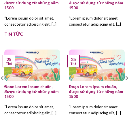
được sử dụng từ những năm
được sử dụng từ những năm
1500
1500
“Lorem ipsum dolor sit amet,
“Lorem ipsum dolor sit amet,
consectetur adipiscing elit, [...]
consectetur adipiscing elit, [...]
TIN TỨC
25
25
Th6
Th6
Đoạn Lorem Ipsum chuẩn,
Đoạn Lorem Ipsum chuẩn,
được sử dụng từ những năm
được sử dụng từ những năm
1500
1500
“Lorem ipsum dolor sit amet,
“Lorem ipsum dolor sit amet,
consectetur adipiscing elit, [...]
consectetur adipiscing elit, [...]