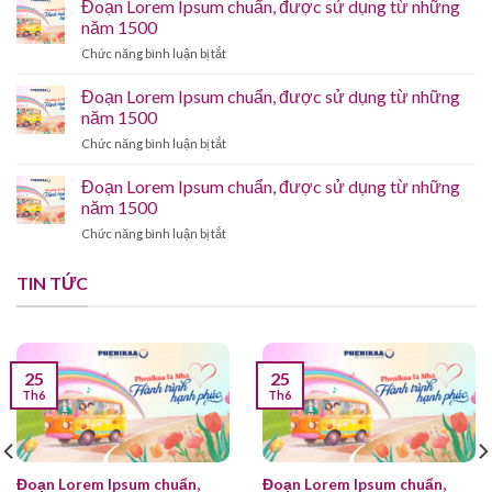
Đoạn Lorem Ipsum chuẩn, được sử dụng từ những
dụng
Ipsum
từ
năm 1500
chuẩn,
những
ở
Chức năng bình luận bị tắt
được
năm
Đoạn
sử
1500
Lorem
Đoạn Lorem Ipsum chuẩn, được sử dụng từ những
dụng
Ipsum
từ
năm 1500
chuẩn,
những
ở
Chức năng bình luận bị tắt
được
năm
Đoạn
sử
1500
Lorem
Đoạn Lorem Ipsum chuẩn, được sử dụng từ những
dụng
Ipsum
từ
năm 1500
chuẩn,
những
ở
Chức năng bình luận bị tắt
được
năm
Đoạn
sử
1500
Lorem
dụng
TIN TỨC
Ipsum
từ
chuẩn,
những
được
năm
sử
1500
dụng
25
25
từ
Th6
Th6
những
năm
1500
Đoạn Lorem Ipsum chuẩn,
Đoạn Lorem Ipsum chuẩn,