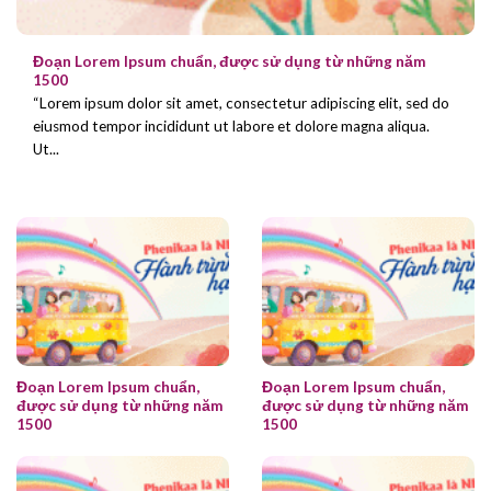
Đoạn Lorem Ipsum chuẩn, được sử dụng từ những năm
1500
“Lorem ipsum dolor sit amet, consectetur adipiscing elit, sed do
eiusmod tempor incididunt ut labore et dolore magna aliqua.
Ut...
Đoạn Lorem Ipsum chuẩn,
Đoạn Lorem Ipsum chuẩn,
được sử dụng từ những năm
được sử dụng từ những năm
1500
1500