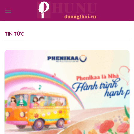
Bỏ
qua
nội
dung
TIN TỨC