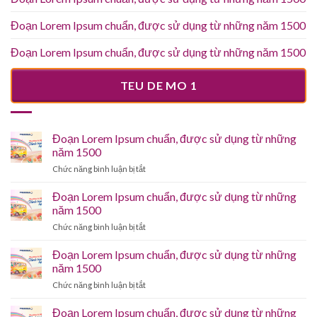
Đoạn Lorem Ipsum chuẩn, được sử dụng từ những năm 1500
Đoạn Lorem Ipsum chuẩn, được sử dụng từ những năm 1500
TEU DE MO 1
Đoạn Lorem Ipsum chuẩn, được sử dụng từ những
năm 1500
ở
Chức năng bình luận bị tắt
Đoạn
Lorem
Đoạn Lorem Ipsum chuẩn, được sử dụng từ những
Ipsum
năm 1500
chuẩn,
ở
Chức năng bình luận bị tắt
được
Đoạn
sử
Lorem
Đoạn Lorem Ipsum chuẩn, được sử dụng từ những
dụng
Ipsum
từ
năm 1500
chuẩn,
những
ở
Chức năng bình luận bị tắt
được
năm
Đoạn
sử
1500
Lorem
Đoạn Lorem Ipsum chuẩn, được sử dụng từ những
dụng