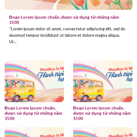
Đoạn Lorem Ipsum chuẩn, được sử dụng từ những năm
1500
“Lorem ipsum dolor sit amet, consectetur adipiscing elit, sed do
eiusmod tempor incididunt ut labore et dolore magna aliqua.
Ut...
Đoạn Lorem Ipsum chuẩn,
Đoạn Lorem Ipsum chuẩn,
được sử dụng từ những năm
được sử dụng từ những năm
1500
1500