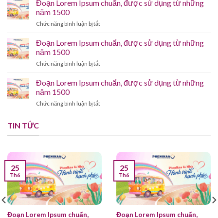
Đoạn Lorem Ipsum chuẩn, được sử dụng từ những
dụng
Ipsum
từ
năm 1500
chuẩn,
những
ở
Chức năng bình luận bị tắt
được
năm
Đoạn
sử
1500
Lorem
Đoạn Lorem Ipsum chuẩn, được sử dụng từ những
dụng
Ipsum
từ
năm 1500
chuẩn,
những
ở
Chức năng bình luận bị tắt
được
năm
Đoạn
sử
1500
Lorem
Đoạn Lorem Ipsum chuẩn, được sử dụng từ những
dụng
Ipsum
từ
năm 1500
chuẩn,
những
ở
Chức năng bình luận bị tắt
được
năm
Đoạn
sử
1500
Lorem
dụng
TIN TỨC
Ipsum
từ
chuẩn,
những
được
năm
sử
1500
dụng
25
25
từ
Th6
Th6
những
năm
1500
Đoạn Lorem Ipsum chuẩn,
Đoạn Lorem Ipsum chuẩn,