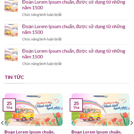
Đoạn Lorem Ipsum chuẩn, được sử dụng từ những
dụng
Ipsum
từ
năm 1500
chuẩn,
những
ở
Chức năng bình luận bị tắt
được
năm
Đoạn
sử
1500
Lorem
Đoạn Lorem Ipsum chuẩn, được sử dụng từ những
dụng
Ipsum
từ
năm 1500
chuẩn,
những
ở
Chức năng bình luận bị tắt
được
năm
Đoạn
sử
1500
Lorem
Đoạn Lorem Ipsum chuẩn, được sử dụng từ những
dụng
Ipsum
từ
năm 1500
chuẩn,
những
ở
Chức năng bình luận bị tắt
được
năm
Đoạn
sử
1500
Lorem
dụng
TIN TỨC
Ipsum
từ
chuẩn,
những
được
năm
sử
1500
dụng
25
25
từ
Th6
Th6
những
năm
1500
Đoạn Lorem Ipsum chuẩn,
Đoạn Lorem Ipsum chuẩn,