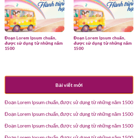
Đoạn Lorem Ipsum chuẩn,
Đoạn Lorem Ipsum chuẩn,
được sử dụng từ những năm
được sử dụng từ những năm
1500
1500
Bài viết mới
Đoạn Lorem Ipsum chuẩn, được sử dụng từ những năm 1500
Đoạn Lorem Ipsum chuẩn, được sử dụng từ những năm 1500
Đoạn Lorem Ipsum chuẩn, được sử dụng từ những năm 1500
Đoạn Lorem Ipsum chuẩn, được sử dụng từ những năm 1500