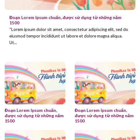
Đoạn Lorem Ipsum chuẩn, được sử dụng từ những năm
1500
“Lorem ipsum dolor sit amet, consectetur adipiscing elit, sed do
eiusmod tempor incididunt ut labore et dolore magna aliqua.
Ut...
Đoạn Lorem Ipsum chuẩn,
Đoạn Lorem Ipsum chuẩn,
được sử dụng từ những năm
được sử dụng từ những năm
1500
1500