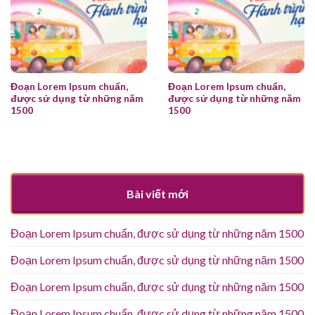
Đoạn Lorem Ipsum chuẩn,
Đoạn Lorem Ipsum chuẩn,
được sử dụng từ những năm
được sử dụng từ những năm
1500
1500
Bài viết mới
Đoạn Lorem Ipsum chuẩn, được sử dụng từ những năm 1500
Đoạn Lorem Ipsum chuẩn, được sử dụng từ những năm 1500
Đoạn Lorem Ipsum chuẩn, được sử dụng từ những năm 1500
Đoạn Lorem Ipsum chuẩn, được sử dụng từ những năm 1500