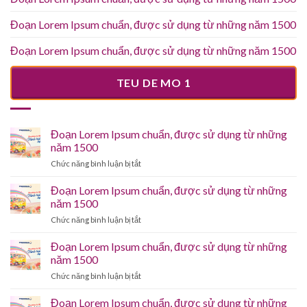
Đoạn Lorem Ipsum chuẩn, được sử dụng từ những năm 1500
Đoạn Lorem Ipsum chuẩn, được sử dụng từ những năm 1500
TEU DE MO 1
Đoạn Lorem Ipsum chuẩn, được sử dụng từ những
năm 1500
ở
Chức năng bình luận bị tắt
Đoạn
Lorem
Đoạn Lorem Ipsum chuẩn, được sử dụng từ những
Ipsum
năm 1500
chuẩn,
ở
Chức năng bình luận bị tắt
được
Đoạn
sử
Lorem
Đoạn Lorem Ipsum chuẩn, được sử dụng từ những
dụng
Ipsum
từ
năm 1500
chuẩn,
những
ở
Chức năng bình luận bị tắt
được
năm
Đoạn
sử
1500
Lorem
Đoạn Lorem Ipsum chuẩn, được sử dụng từ những
dụng