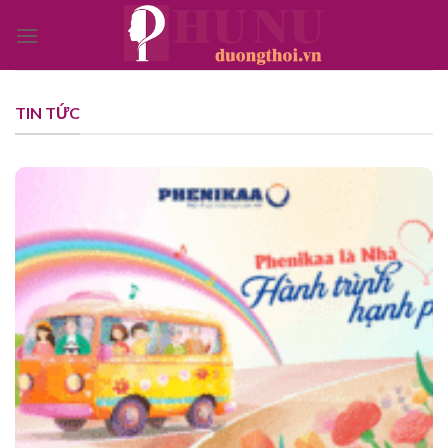
Bỏ
qua
nội
dung
TIN TỨC