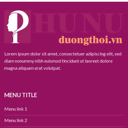
Lorem ipsum dolor sit amet, consectetuer adipiscing elit, sed
diam nonummy nibh euismod tincidunt ut laoreet dolore
magna aliquam erat volutpat.
MENU TITLE
Menu link 1
Menu link 2