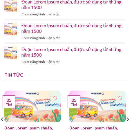
Đoạn Lorem Ipsum chuẩn, được sử dụng từ những
dụng
Ipsum
từ
năm 1500
chuẩn,
những
ở
Chức năng bình luận bị tắt
được
năm
Đoạn
sử
1500
Lorem
Đoạn Lorem Ipsum chuẩn, được sử dụng từ những
dụng
Ipsum
từ
năm 1500
chuẩn,
những
ở
Chức năng bình luận bị tắt
được
năm
Đoạn
sử
1500
Lorem
Đoạn Lorem Ipsum chuẩn, được sử dụng từ những
dụng
Ipsum
từ
năm 1500
chuẩn,
những
ở
Chức năng bình luận bị tắt
được
năm
Đoạn
sử
1500
Lorem
dụng
TIN TỨC
Ipsum
từ
chuẩn,
những
được
năm
sử
1500
dụng
25
25
từ
Th6
Th6
những
năm
1500
Đoạn Lorem Ipsum chuẩn,
Đoạn Lorem Ipsum chuẩn,