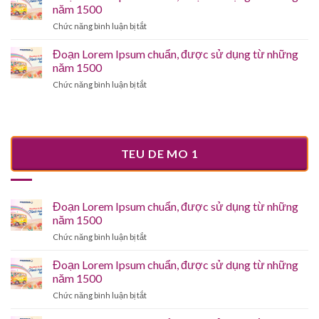
Ipsum
từ
năm 1500
chuẩn,
những
ở
Chức năng bình luận bị tắt
được
năm
Đoạn
sử
1500
Lorem
Đoạn Lorem Ipsum chuẩn, được sử dụng từ những
dụng
Ipsum
từ
năm 1500
chuẩn,
những
ở
Chức năng bình luận bị tắt
được
năm
Đoạn
sử
1500
Lorem
dụng
Ipsum
từ
chuẩn,
những
được
năm
TEU DE MO 1
sử
1500
dụng
từ
những
Đoạn Lorem Ipsum chuẩn, được sử dụng từ những
năm
1500
năm 1500
ở
Chức năng bình luận bị tắt
Đoạn
Lorem
Đoạn Lorem Ipsum chuẩn, được sử dụng từ những
Ipsum
năm 1500
chuẩn,
ở
Chức năng bình luận bị tắt
được
Đoạn
sử
Lorem