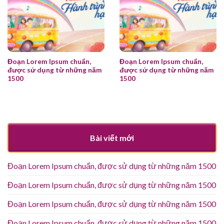
Đoạn Lorem Ipsum chuẩn,
Đoạn Lorem Ipsum chuẩn,
được sử dụng từ những năm
được sử dụng từ những năm
1500
1500
Bài viết mới
Đoạn Lorem Ipsum chuẩn, được sử dụng từ những năm 1500
Đoạn Lorem Ipsum chuẩn, được sử dụng từ những năm 1500
Đoạn Lorem Ipsum chuẩn, được sử dụng từ những năm 1500
Đoạn Lorem Ipsum chuẩn, được sử dụng từ những năm 1500