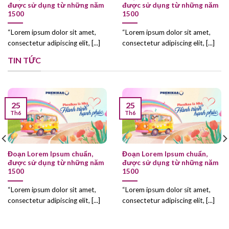
được sử dụng từ những năm
được sử dụng từ những năm
1500
1500
“Lorem ipsum dolor sit amet,
“Lorem ipsum dolor sit amet,
consectetur adipiscing elit, [...]
consectetur adipiscing elit, [...]
TIN TỨC
25
25
Th6
Th6
Đoạn Lorem Ipsum chuẩn,
Đoạn Lorem Ipsum chuẩn,
được sử dụng từ những năm
được sử dụng từ những năm
1500
1500
“Lorem ipsum dolor sit amet,
“Lorem ipsum dolor sit amet,
consectetur adipiscing elit, [...]
consectetur adipiscing elit, [...]