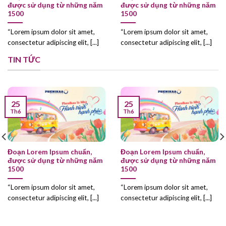
được sử dụng từ những năm
được sử dụng từ những năm
1500
1500
“Lorem ipsum dolor sit amet,
“Lorem ipsum dolor sit amet,
consectetur adipiscing elit, [...]
consectetur adipiscing elit, [...]
TIN TỨC
25
25
Th6
Th6
Đoạn Lorem Ipsum chuẩn,
Đoạn Lorem Ipsum chuẩn,
được sử dụng từ những năm
được sử dụng từ những năm
1500
1500
“Lorem ipsum dolor sit amet,
“Lorem ipsum dolor sit amet,
consectetur adipiscing elit, [...]
consectetur adipiscing elit, [...]