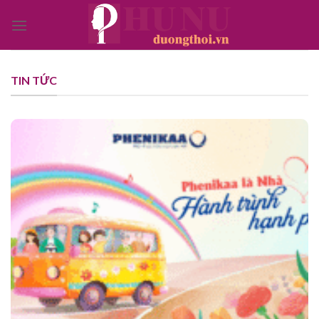
Bỏ
qua
nội
dung
TIN TỨC