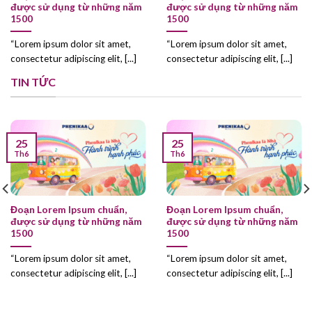
được sử dụng từ những năm
được sử dụng từ những năm
1500
1500
“Lorem ipsum dolor sit amet,
“Lorem ipsum dolor sit amet,
consectetur adipiscing elit, [...]
consectetur adipiscing elit, [...]
TIN TỨC
25
25
Th6
Th6
Đoạn Lorem Ipsum chuẩn,
Đoạn Lorem Ipsum chuẩn,
được sử dụng từ những năm
được sử dụng từ những năm
1500
1500
“Lorem ipsum dolor sit amet,
“Lorem ipsum dolor sit amet,
consectetur adipiscing elit, [...]
consectetur adipiscing elit, [...]