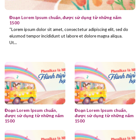
Đoạn Lorem Ipsum chuẩn, được sử dụng từ những năm
1500
“Lorem ipsum dolor sit amet, consectetur adipiscing elit, sed do
eiusmod tempor incididunt ut labore et dolore magna aliqua.
Ut...
Đoạn Lorem Ipsum chuẩn,
Đoạn Lorem Ipsum chuẩn,
được sử dụng từ những năm
được sử dụng từ những năm
1500
1500