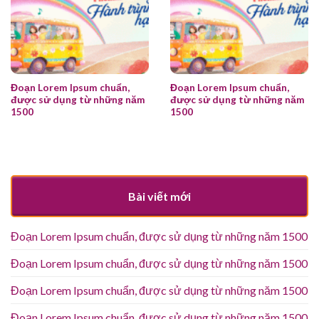
Đoạn Lorem Ipsum chuẩn,
Đoạn Lorem Ipsum chuẩn,
được sử dụng từ những năm
được sử dụng từ những năm
1500
1500
Bài viết mới
Đoạn Lorem Ipsum chuẩn, được sử dụng từ những năm 1500
Đoạn Lorem Ipsum chuẩn, được sử dụng từ những năm 1500
Đoạn Lorem Ipsum chuẩn, được sử dụng từ những năm 1500
Đoạn Lorem Ipsum chuẩn, được sử dụng từ những năm 1500