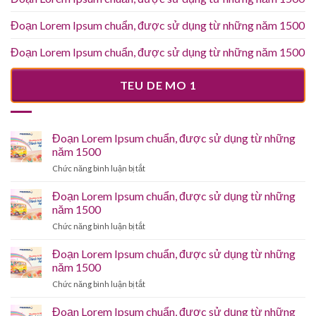
Đoạn Lorem Ipsum chuẩn, được sử dụng từ những năm 1500
Đoạn Lorem Ipsum chuẩn, được sử dụng từ những năm 1500
TEU DE MO 1
Đoạn Lorem Ipsum chuẩn, được sử dụng từ những
năm 1500
ở
Chức năng bình luận bị tắt
Đoạn
Lorem
Đoạn Lorem Ipsum chuẩn, được sử dụng từ những
Ipsum
năm 1500
chuẩn,
ở
Chức năng bình luận bị tắt
được
Đoạn
sử
Lorem
Đoạn Lorem Ipsum chuẩn, được sử dụng từ những
dụng
Ipsum
từ
năm 1500
chuẩn,
những
ở
Chức năng bình luận bị tắt
được
năm
Đoạn
sử
1500
Lorem
Đoạn Lorem Ipsum chuẩn, được sử dụng từ những
dụng