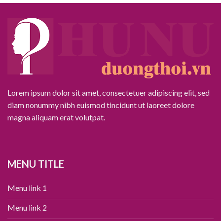
Lorem ipsum dolor sit amet, consectetuer adipiscing elit, sed
diam nonummy nibh euismod tincidunt ut laoreet dolore
magna aliquam erat volutpat.
MENU TITLE
Menu link 1
Menu link 2