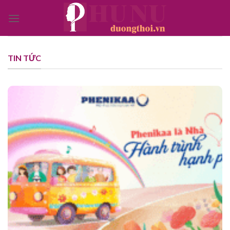
Bỏ
qua
nội
dung
TIN TỨC