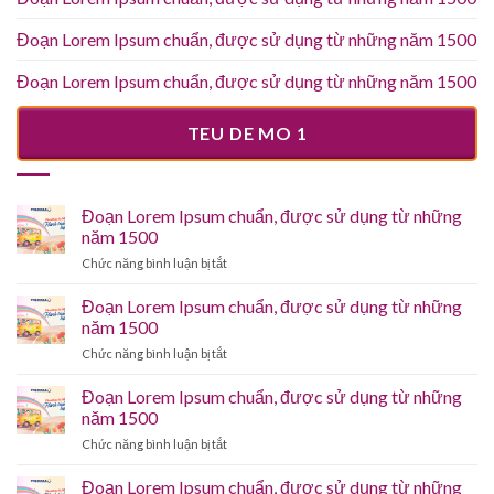
Đoạn Lorem Ipsum chuẩn, được sử dụng từ những năm 1500
Đoạn Lorem Ipsum chuẩn, được sử dụng từ những năm 1500
TEU DE MO 1
Đoạn Lorem Ipsum chuẩn, được sử dụng từ những
năm 1500
ở
Chức năng bình luận bị tắt
Đoạn
Lorem
Đoạn Lorem Ipsum chuẩn, được sử dụng từ những
Ipsum
năm 1500
chuẩn,
ở
Chức năng bình luận bị tắt
được
Đoạn
sử
Lorem
Đoạn Lorem Ipsum chuẩn, được sử dụng từ những
dụng
Ipsum
từ
năm 1500
chuẩn,
những
ở
Chức năng bình luận bị tắt
được
năm
Đoạn
sử
1500
Lorem
Đoạn Lorem Ipsum chuẩn, được sử dụng từ những
dụng