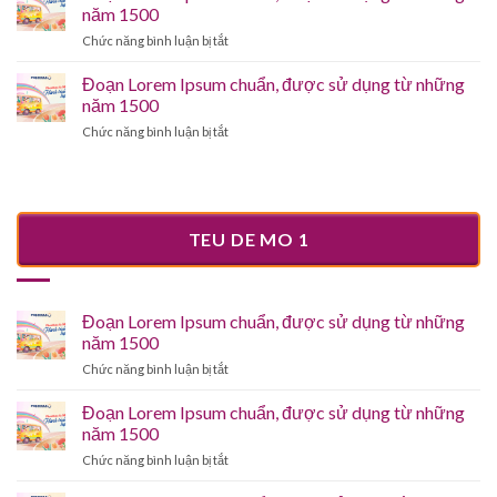
Ipsum
từ
năm 1500
chuẩn,
những
ở
Chức năng bình luận bị tắt
được
năm
Đoạn
sử
1500
Lorem
Đoạn Lorem Ipsum chuẩn, được sử dụng từ những
dụng
Ipsum
từ
năm 1500
chuẩn,
những
ở
Chức năng bình luận bị tắt
được
năm
Đoạn
sử
1500
Lorem
dụng
Ipsum
từ
chuẩn,
những
được
năm
TEU DE MO 1
sử
1500
dụng
từ
những
Đoạn Lorem Ipsum chuẩn, được sử dụng từ những
năm
1500
năm 1500
ở
Chức năng bình luận bị tắt
Đoạn
Lorem
Đoạn Lorem Ipsum chuẩn, được sử dụng từ những
Ipsum
năm 1500
chuẩn,
ở
Chức năng bình luận bị tắt
được
Đoạn
sử
Lorem