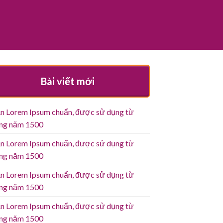
Bài viết mới
n Lorem Ipsum chuẩn, được sử dụng từ
ng năm 1500
n Lorem Ipsum chuẩn, được sử dụng từ
ng năm 1500
n Lorem Ipsum chuẩn, được sử dụng từ
ng năm 1500
n Lorem Ipsum chuẩn, được sử dụng từ
ng năm 1500