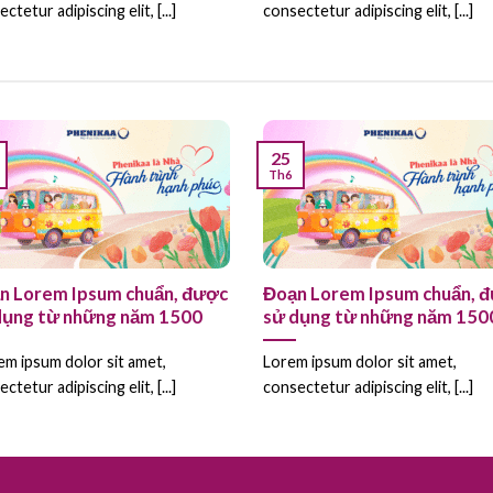
ctetur adipiscing elit, [...]
consectetur adipiscing elit, [...]
25
Th6
n Lorem Ipsum chuẩn, được
Đoạn Lorem Ipsum chuẩn, 
dụng từ những năm 1500
sử dụng từ những năm 150
em ipsum dolor sit amet,
Lorem ipsum dolor sit amet,
ctetur adipiscing elit, [...]
consectetur adipiscing elit, [...]