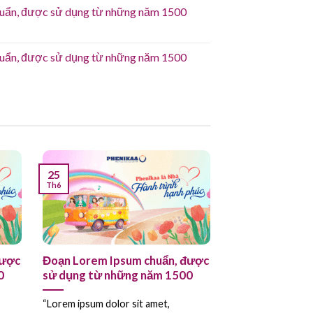
rem
uẩn, được sử dụng từ những năm 1500
m
um
ng
0
ẩn,
ạn
ợc
ững
rem
uẩn, được sử dụng từ những năm 1500
m
um
ng
0
ẩn,
ạn
ợc
ững
rem
m
um
ng
0
ẩn,
ợc
ững
m
ng
0
25
ững
Th6
m
0
được
Đoạn Lorem Ipsum chuẩn, được
0
sử dụng từ những năm 1500
“Lorem ipsum dolor sit amet,