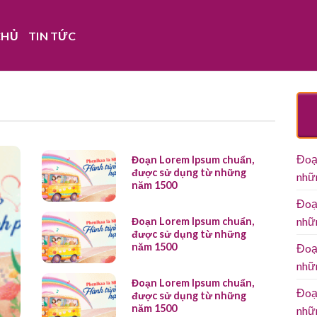
CHỦ
TIN TỨC
Đoạ
Đoạn Lorem Ipsum chuẩn,
được sử dụng từ những
nhữ
năm 1500
Đoạ
nhữ
Đoạn Lorem Ipsum chuẩn,
được sử dụng từ những
năm 1500
Đoạ
nhữ
Đoạn Lorem Ipsum chuẩn,
Đoạ
được sử dụng từ những
năm 1500
nhữ