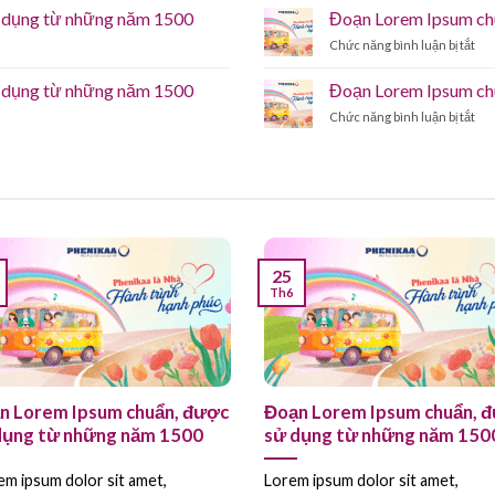
Lo
sử
 dụng từ những năm 1500
Đoạn Lorem Ipsum ch
nă
Ips
dụ
150
ở
Chức năng bình luận bị tắt
chu
từ
Đo
đư
nh
Lo
sử
 dụng từ những năm 1500
Đoạn Lorem Ipsum ch
nă
Ips
dụ
150
ở
Chức năng bình luận bị tắt
chu
từ
Đo
đư
nh
Lo
sử
nă
Ips
dụ
150
chu
từ
đư
nh
sử
nă
dụ
150
từ
25
nh
Th6
nă
150
n Lorem Ipsum chuẩn, được
Đoạn Lorem Ipsum chuẩn, 
dụng từ những năm 1500
sử dụng từ những năm 150
em ipsum dolor sit amet,
Lorem ipsum dolor sit amet,