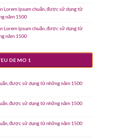
n Lorem Ipsum chuẩn, được sử dụng từ
ng năm 1500
n Lorem Ipsum chuẩn, được sử dụng từ
ng năm 1500
TEU DE MO 1
uẩn, được sử dụng từ những năm 1500
ạn
rem
uẩn, được sử dụng từ những năm 1500
um
ẩn,
ạn
ợc
rem
uẩn, được sử dụng từ những năm 1500
um
ng
ẩn,
ạn
ợc
ững