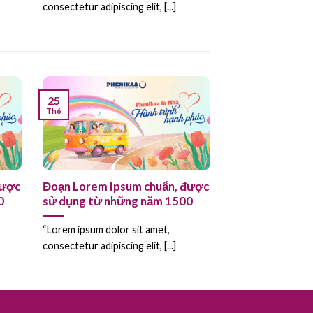
consectetur adipiscing elit, [...]
25
Th6
được
Đoạn Lorem Ipsum chuẩn, được
0
sử dụng từ những năm 1500
“Lorem ipsum dolor sit amet,
consectetur adipiscing elit, [...]