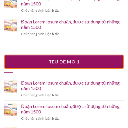
Ipsum
từ
năm 1500
chuẩn,
những
ở
Chức năng bình luận bị tắt
được
năm
Đoạn
sử
1500
Lorem
Đoạn Lorem Ipsum chuẩn, được sử dụng từ những
dụng
Ipsum
từ
năm 1500
chuẩn,
những
ở
Chức năng bình luận bị tắt
được
năm
Đoạn
sử
1500
Lorem
dụng
Ipsum
từ
chuẩn,
những
được
năm
TEU DE MO 1
sử
1500
dụng
từ
những
Đoạn Lorem Ipsum chuẩn, được sử dụng từ những
năm
1500
năm 1500
ở
Chức năng bình luận bị tắt
Đoạn
Lorem
Đoạn Lorem Ipsum chuẩn, được sử dụng từ những
Ipsum
năm 1500
chuẩn,
ở
Chức năng bình luận bị tắt
được
Đoạn
sử
Lorem