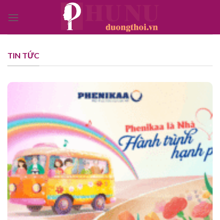
Bỏ
qua
nội
dung
TIN TỨC