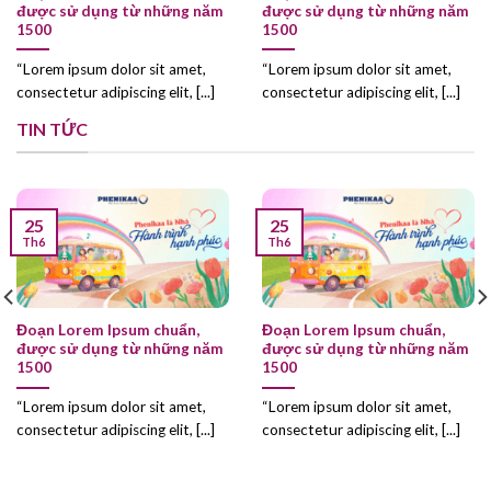
được sử dụng từ những năm
được sử dụng từ những năm
1500
1500
“Lorem ipsum dolor sit amet,
“Lorem ipsum dolor sit amet,
consectetur adipiscing elit, [...]
consectetur adipiscing elit, [...]
TIN TỨC
25
25
Th6
Th6
Đoạn Lorem Ipsum chuẩn,
Đoạn Lorem Ipsum chuẩn,
được sử dụng từ những năm
được sử dụng từ những năm
1500
1500
“Lorem ipsum dolor sit amet,
“Lorem ipsum dolor sit amet,
consectetur adipiscing elit, [...]
consectetur adipiscing elit, [...]