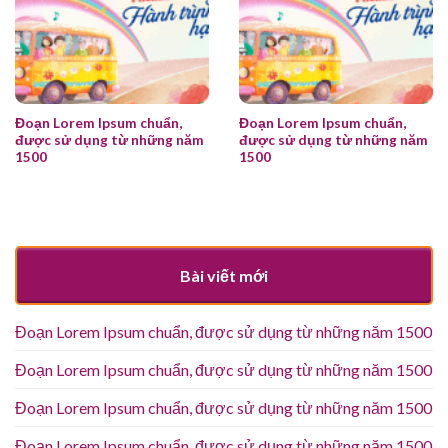
Đoạn Lorem Ipsum chuẩn,
Đoạn Lorem Ipsum chuẩn,
được sử dụng từ những năm
được sử dụng từ những năm
1500
1500
Bài viết mới
Đoạn Lorem Ipsum chuẩn, được sử dụng từ những năm 1500
Đoạn Lorem Ipsum chuẩn, được sử dụng từ những năm 1500
Đoạn Lorem Ipsum chuẩn, được sử dụng từ những năm 1500
Đoạn Lorem Ipsum chuẩn, được sử dụng từ những năm 1500