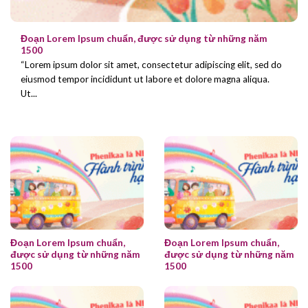
Đoạn Lorem Ipsum chuẩn, được sử dụng từ những năm
1500
“Lorem ipsum dolor sit amet, consectetur adipiscing elit, sed do
eiusmod tempor incididunt ut labore et dolore magna aliqua.
Ut...
Đoạn Lorem Ipsum chuẩn,
Đoạn Lorem Ipsum chuẩn,
được sử dụng từ những năm
được sử dụng từ những năm
1500
1500