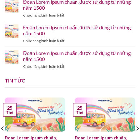
Đoạn Lorem Ipsum chuẩn, được sử dụng từ những
dụng
Ipsum
từ
năm 1500
chuẩn,
những
ở
Chức năng bình luận bị tắt
được
năm
Đoạn
sử
1500
Lorem
Đoạn Lorem Ipsum chuẩn, được sử dụng từ những
dụng
Ipsum
từ
năm 1500
chuẩn,
những
ở
Chức năng bình luận bị tắt
được
năm
Đoạn
sử
1500
Lorem
Đoạn Lorem Ipsum chuẩn, được sử dụng từ những
dụng
Ipsum
từ
năm 1500
chuẩn,
những
ở
Chức năng bình luận bị tắt
được
năm
Đoạn
sử
1500
Lorem
dụng
TIN TỨC
Ipsum
từ
chuẩn,
những
được
năm
sử
1500
dụng
25
25
từ
Th6
Th6
những
năm
1500
Đoạn Lorem Ipsum chuẩn,
Đoạn Lorem Ipsum chuẩn,