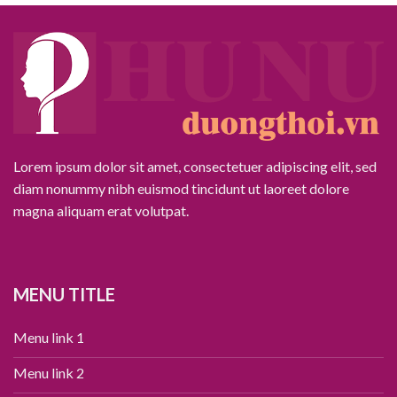
Lorem ipsum dolor sit amet, consectetuer adipiscing elit, sed
diam nonummy nibh euismod tincidunt ut laoreet dolore
magna aliquam erat volutpat.
MENU TITLE
Menu link 1
Menu link 2