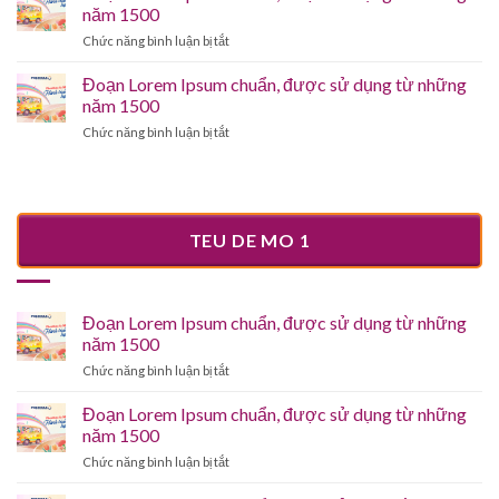
Ipsum
từ
năm 1500
chuẩn,
những
ở
Chức năng bình luận bị tắt
được
năm
Đoạn
sử
1500
Lorem
Đoạn Lorem Ipsum chuẩn, được sử dụng từ những
dụng
Ipsum
từ
năm 1500
chuẩn,
những
ở
Chức năng bình luận bị tắt
được
năm
Đoạn
sử
1500
Lorem
dụng
Ipsum
từ
chuẩn,
những
được
năm
TEU DE MO 1
sử
1500
dụng
từ
những
Đoạn Lorem Ipsum chuẩn, được sử dụng từ những
năm
1500
năm 1500
ở
Chức năng bình luận bị tắt
Đoạn
Lorem
Đoạn Lorem Ipsum chuẩn, được sử dụng từ những
Ipsum
năm 1500
chuẩn,
ở
Chức năng bình luận bị tắt
được
Đoạn
sử
Lorem