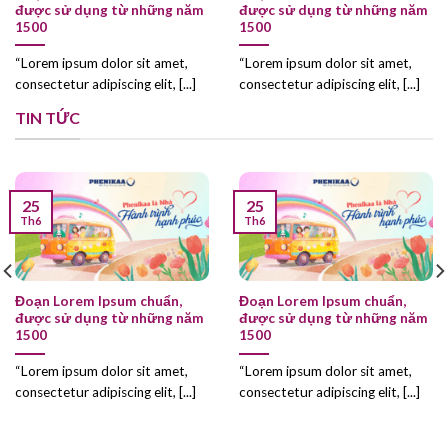
được sử dụng từ những năm
được sử dụng từ những năm
1500
1500
“Lorem ipsum dolor sit amet,
“Lorem ipsum dolor sit amet,
consectetur adipiscing elit, [...]
consectetur adipiscing elit, [...]
TIN TỨC
25
25
Th6
Th6
Đoạn Lorem Ipsum chuẩn,
Đoạn Lorem Ipsum chuẩn,
được sử dụng từ những năm
được sử dụng từ những năm
1500
1500
“Lorem ipsum dolor sit amet,
“Lorem ipsum dolor sit amet,
consectetur adipiscing elit, [...]
consectetur adipiscing elit, [...]