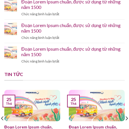
Đoạn Lorem Ipsum chuẩn, được sử dụng từ những
dụng
Ipsum
từ
năm 1500
chuẩn,
những
ở
Chức năng bình luận bị tắt
được
năm
Đoạn
sử
1500
Lorem
Đoạn Lorem Ipsum chuẩn, được sử dụng từ những
dụng
Ipsum
từ
năm 1500
chuẩn,
những
ở
Chức năng bình luận bị tắt
được
năm
Đoạn
sử
1500
Lorem
Đoạn Lorem Ipsum chuẩn, được sử dụng từ những
dụng
Ipsum
từ
năm 1500
chuẩn,
những
ở
Chức năng bình luận bị tắt
được
năm
Đoạn
sử
1500
Lorem
dụng
TIN TỨC
Ipsum
từ
chuẩn,
những
được
năm
sử
1500
dụng
25
25
từ
Th6
Th6
những
năm
1500
Đoạn Lorem Ipsum chuẩn,
Đoạn Lorem Ipsum chuẩn,