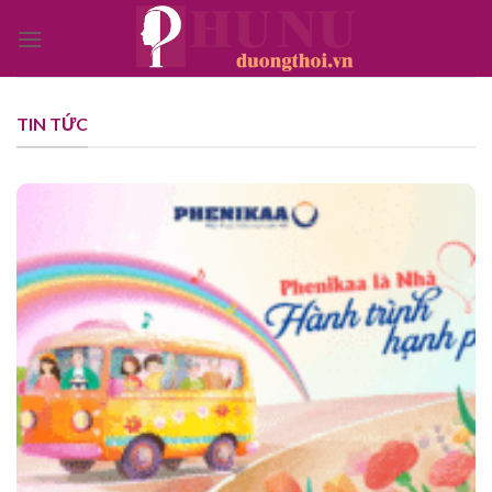
Bỏ
qua
nội
dung
TIN TỨC