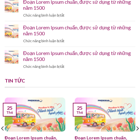
Đoạn Lorem Ipsum chuẩn, được sử dụng từ những
dụng
Ipsum
từ
năm 1500
chuẩn,
những
ở
Chức năng bình luận bị tắt
được
năm
Đoạn
sử
1500
Lorem
Đoạn Lorem Ipsum chuẩn, được sử dụng từ những
dụng
Ipsum
từ
năm 1500
chuẩn,
những
ở
Chức năng bình luận bị tắt
được
năm
Đoạn
sử
1500
Lorem
Đoạn Lorem Ipsum chuẩn, được sử dụng từ những
dụng
Ipsum
từ
năm 1500
chuẩn,
những
ở
Chức năng bình luận bị tắt
được
năm
Đoạn
sử
1500
Lorem
dụng
TIN TỨC
Ipsum
từ
chuẩn,
những
được
năm
sử
1500
dụng
25
25
từ
Th6
Th6
những
năm
1500
Đoạn Lorem Ipsum chuẩn,
Đoạn Lorem Ipsum chuẩn,