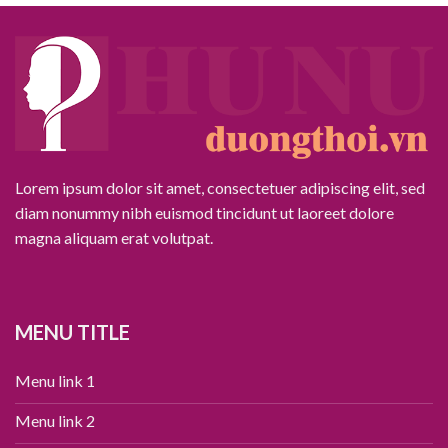
Lorem ipsum dolor sit amet, consectetuer adipiscing elit, sed
diam nonummy nibh euismod tincidunt ut laoreet dolore
magna aliquam erat volutpat.
MENU TITLE
Menu link 1
Menu link 2