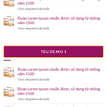
Ipsum
từ
năm 1500
chuẩn,
những
ở
Chức năng bình luận bị tắt
được
năm
Đoạn
sử
1500
Lorem
Đoạn Lorem Ipsum chuẩn, được sử dụng từ những
dụng
Ipsum
từ
năm 1500
chuẩn,
những
ở
Chức năng bình luận bị tắt
được
năm
Đoạn
sử
1500
Lorem
dụng
Ipsum
từ
chuẩn,
những
được
năm
TEU DE MO 1
sử
1500
dụng
từ
những
Đoạn Lorem Ipsum chuẩn, được sử dụng từ những
năm
1500
năm 1500
ở
Chức năng bình luận bị tắt
Đoạn
Lorem
Đoạn Lorem Ipsum chuẩn, được sử dụng từ những
Ipsum
năm 1500
chuẩn,
ở
Chức năng bình luận bị tắt
được
Đoạn
sử
Lorem