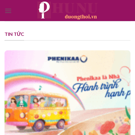
Bỏ
qua
nội
dung
TIN TỨC