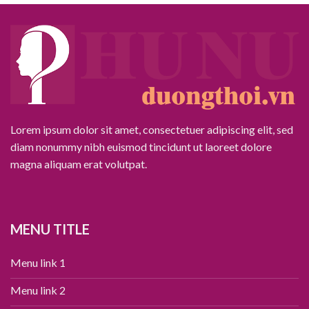
Lorem ipsum dolor sit amet, consectetuer adipiscing elit, sed
diam nonummy nibh euismod tincidunt ut laoreet dolore
magna aliquam erat volutpat.
MENU TITLE
Menu link 1
Menu link 2