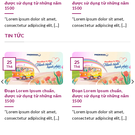
được sử dụng từ những năm
được sử dụng từ những năm
1500
1500
“Lorem ipsum dolor sit amet,
“Lorem ipsum dolor sit amet,
consectetur adipiscing elit, [...]
consectetur adipiscing elit, [...]
TIN TỨC
25
25
Th6
Th6
Đoạn Lorem Ipsum chuẩn,
Đoạn Lorem Ipsum chuẩn,
được sử dụng từ những năm
được sử dụng từ những năm
1500
1500
“Lorem ipsum dolor sit amet,
“Lorem ipsum dolor sit amet,
consectetur adipiscing elit, [...]
consectetur adipiscing elit, [...]