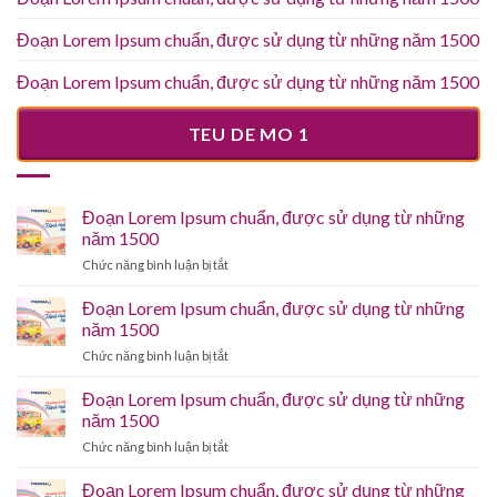
Đoạn Lorem Ipsum chuẩn, được sử dụng từ những năm 1500
Đoạn Lorem Ipsum chuẩn, được sử dụng từ những năm 1500
TEU DE MO 1
Đoạn Lorem Ipsum chuẩn, được sử dụng từ những
năm 1500
ở
Chức năng bình luận bị tắt
Đoạn
Lorem
Đoạn Lorem Ipsum chuẩn, được sử dụng từ những
Ipsum
năm 1500
chuẩn,
ở
Chức năng bình luận bị tắt
được
Đoạn
sử
Lorem
Đoạn Lorem Ipsum chuẩn, được sử dụng từ những
dụng
Ipsum
từ
năm 1500
chuẩn,
những
ở
Chức năng bình luận bị tắt
được
năm
Đoạn
sử
1500
Lorem
Đoạn Lorem Ipsum chuẩn, được sử dụng từ những
dụng