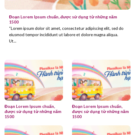
Đoạn Lorem Ipsum chuẩn, được sử dụng từ những năm
1500
“Lorem ipsum dolor sit amet, consectetur adipiscing elit, sed do
eiusmod tempor incididunt ut labore et dolore magna aliqua.
Ut...
Đoạn Lorem Ipsum chuẩn,
Đoạn Lorem Ipsum chuẩn,
được sử dụng từ những năm
được sử dụng từ những năm
1500
1500