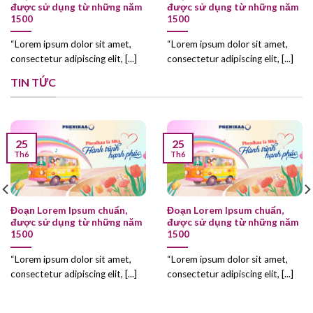
được sử dụng từ những năm
được sử dụng từ những năm
1500
1500
“Lorem ipsum dolor sit amet,
“Lorem ipsum dolor sit amet,
consectetur adipiscing elit, [...]
consectetur adipiscing elit, [...]
TIN TỨC
25
25
Th6
Th6
Đoạn Lorem Ipsum chuẩn,
Đoạn Lorem Ipsum chuẩn,
được sử dụng từ những năm
được sử dụng từ những năm
1500
1500
“Lorem ipsum dolor sit amet,
“Lorem ipsum dolor sit amet,
consectetur adipiscing elit, [...]
consectetur adipiscing elit, [...]