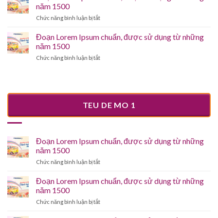
Ipsum
từ
năm 1500
chuẩn,
những
ở
Chức năng bình luận bị tắt
được
năm
Đoạn
sử
1500
Lorem
Đoạn Lorem Ipsum chuẩn, được sử dụng từ những
dụng
Ipsum
từ
năm 1500
chuẩn,
những
ở
Chức năng bình luận bị tắt
được
năm
Đoạn
sử
1500
Lorem
dụng
Ipsum
từ
chuẩn,
những
được
năm
TEU DE MO 1
sử
1500
dụng
từ
những
Đoạn Lorem Ipsum chuẩn, được sử dụng từ những
năm
1500
năm 1500
ở
Chức năng bình luận bị tắt
Đoạn
Lorem
Đoạn Lorem Ipsum chuẩn, được sử dụng từ những
Ipsum
năm 1500
chuẩn,
ở
Chức năng bình luận bị tắt
được
Đoạn
sử
Lorem