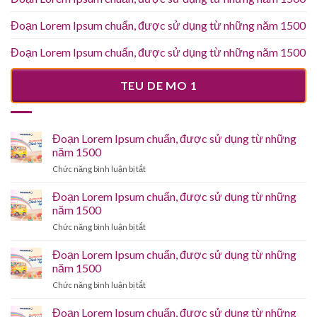
Đoạn Lorem Ipsum chuẩn, được sử dụng từ những năm 1500
Đoạn Lorem Ipsum chuẩn, được sử dụng từ những năm 1500
TEU DE MO 1
Đoạn Lorem Ipsum chuẩn, được sử dụng từ những
năm 1500
ở
Chức năng bình luận bị tắt
Đoạn
Lorem
Đoạn Lorem Ipsum chuẩn, được sử dụng từ những
Ipsum
năm 1500
chuẩn,
ở
Chức năng bình luận bị tắt
được
Đoạn
sử
Lorem
Đoạn Lorem Ipsum chuẩn, được sử dụng từ những
dụng
Ipsum
từ
năm 1500
chuẩn,
những
ở
Chức năng bình luận bị tắt
được
năm
Đoạn
sử
1500
Lorem
Đoạn Lorem Ipsum chuẩn, được sử dụng từ những
dụng