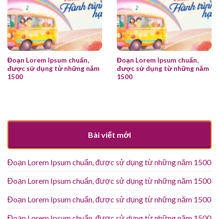
Đoạn Lorem Ipsum chuẩn,
Đoạn Lorem Ipsum chuẩn,
được sử dụng từ những năm
được sử dụng từ những năm
1500
1500
Bài viết mới
Đoạn Lorem Ipsum chuẩn, được sử dụng từ những năm 1500
Đoạn Lorem Ipsum chuẩn, được sử dụng từ những năm 1500
Đoạn Lorem Ipsum chuẩn, được sử dụng từ những năm 1500
Đoạn Lorem Ipsum chuẩn, được sử dụng từ những năm 1500