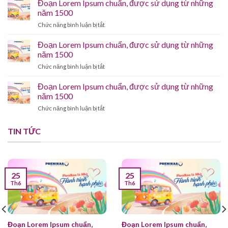
Đoạn Lorem Ipsum chuẩn, được sử dụng từ những
dụng
Ipsum
từ
năm 1500
chuẩn,
những
ở
Chức năng bình luận bị tắt
được
năm
Đoạn
sử
1500
Lorem
Đoạn Lorem Ipsum chuẩn, được sử dụng từ những
dụng
Ipsum
từ
năm 1500
chuẩn,
những
ở
Chức năng bình luận bị tắt
được
năm
Đoạn
sử
1500
Lorem
Đoạn Lorem Ipsum chuẩn, được sử dụng từ những
dụng
Ipsum
từ
năm 1500
chuẩn,
những
ở
Chức năng bình luận bị tắt
được
năm
Đoạn
sử
1500
Lorem
dụng
TIN TỨC
Ipsum
từ
chuẩn,
những
được
năm
sử
1500
dụng
25
25
từ
Th6
Th6
những
năm
1500
Đoạn Lorem Ipsum chuẩn,
Đoạn Lorem Ipsum chuẩn,