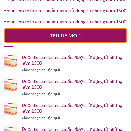
Đoạn Lorem Ipsum chuẩn, được sử dụng từ những năm 1500
Đoạn Lorem Ipsum chuẩn, được sử dụng từ những năm 1500
TEU DE MO 1
Đoạn Lorem Ipsum chuẩn, được sử dụng từ những
năm 1500
ở
Chức năng bình luận bị tắt
Đoạn
Lorem
Đoạn Lorem Ipsum chuẩn, được sử dụng từ những
Ipsum
năm 1500
chuẩn,
ở
Chức năng bình luận bị tắt
được
Đoạn
sử
Lorem
Đoạn Lorem Ipsum chuẩn, được sử dụng từ những
dụng
Ipsum
từ
năm 1500
chuẩn,
những
ở
Chức năng bình luận bị tắt
được
năm
Đoạn
sử
1500
Lorem
Đoạn Lorem Ipsum chuẩn, được sử dụng từ những
dụng