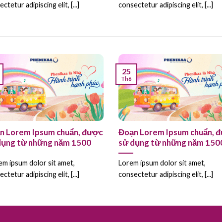
ctetur adipiscing elit, [...]
consectetur adipiscing elit, [...]
25
Th6
n Lorem Ipsum chuẩn, được
Đoạn Lorem Ipsum chuẩn, 
dụng từ những năm 1500
sử dụng từ những năm 150
em ipsum dolor sit amet,
Lorem ipsum dolor sit amet,
ctetur adipiscing elit, [...]
consectetur adipiscing elit, [...]