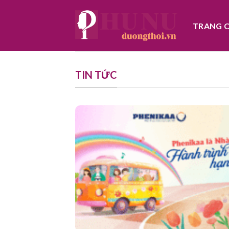
Bỏ
qua
TRANG 
nội
dung
TIN TỨC