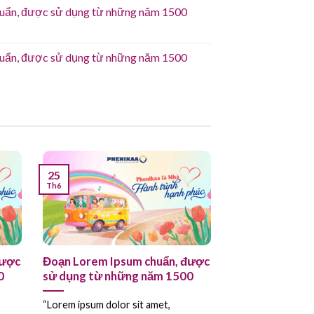
rem
uẩn, được sử dụng từ những năm 1500
m
um
ng
0
ẩn,
ạn
ợc
ững
rem
uẩn, được sử dụng từ những năm 1500
m
um
ng
0
ẩn,
ạn
ợc
ững
rem
m
um
ng
0
ẩn,
ợc
ững
m
ng
0
25
ững
Th6
m
0
được
Đoạn Lorem Ipsum chuẩn, được
0
sử dụng từ những năm 1500
“Lorem ipsum dolor sit amet,