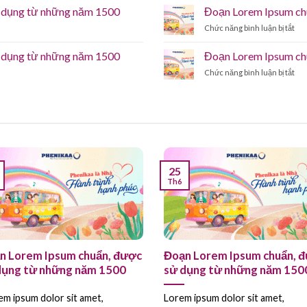
Lo
sử
 dụng từ những năm 1500
Đoạn Lorem Ipsum ch
nă
Ips
dụ
150
ở
Chức năng bình luận bị tắt
chu
từ
Đo
đư
nh
Lo
sử
 dụng từ những năm 1500
Đoạn Lorem Ipsum ch
nă
Ips
dụ
150
ở
Chức năng bình luận bị tắt
chu
từ
Đo
đư
nh
Lo
sử
nă
Ips
dụ
150
chu
từ
đư
nh
sử
nă
dụ
150
từ
25
nh
Th6
nă
150
n Lorem Ipsum chuẩn, được
Đoạn Lorem Ipsum chuẩn, 
dụng từ những năm 1500
sử dụng từ những năm 150
em ipsum dolor sit amet,
Lorem ipsum dolor sit amet,