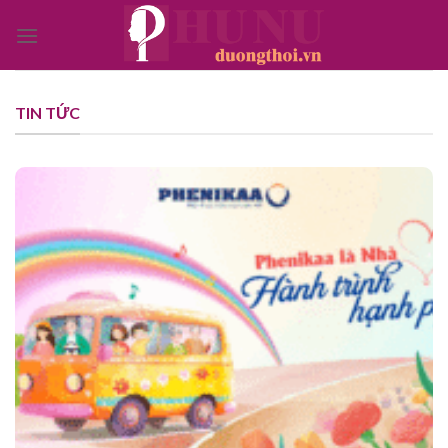
Bỏ
qua
nội
dung
TIN TỨC