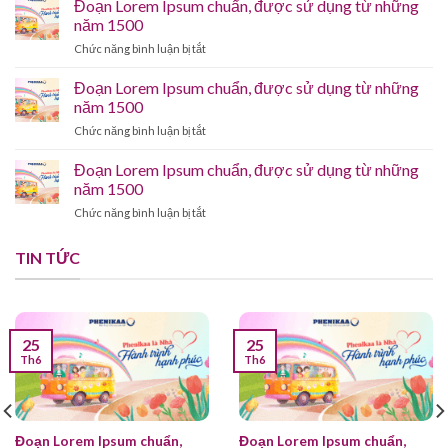
Đoạn Lorem Ipsum chuẩn, được sử dụng từ những
dụng
Ipsum
từ
năm 1500
chuẩn,
những
ở
Chức năng bình luận bị tắt
được
năm
Đoạn
sử
1500
Lorem
Đoạn Lorem Ipsum chuẩn, được sử dụng từ những
dụng
Ipsum
từ
năm 1500
chuẩn,
những
ở
Chức năng bình luận bị tắt
được
năm
Đoạn
sử
1500
Lorem
Đoạn Lorem Ipsum chuẩn, được sử dụng từ những
dụng
Ipsum
từ
năm 1500
chuẩn,
những
ở
Chức năng bình luận bị tắt
được
năm
Đoạn
sử
1500
Lorem
dụng
TIN TỨC
Ipsum
từ
chuẩn,
những
được
năm
sử
1500
dụng
25
25
từ
Th6
Th6
những
năm
1500
Đoạn Lorem Ipsum chuẩn,
Đoạn Lorem Ipsum chuẩn,