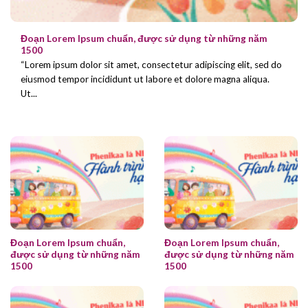
Đoạn Lorem Ipsum chuẩn, được sử dụng từ những năm
1500
“Lorem ipsum dolor sit amet, consectetur adipiscing elit, sed do
eiusmod tempor incididunt ut labore et dolore magna aliqua.
Ut...
Đoạn Lorem Ipsum chuẩn,
Đoạn Lorem Ipsum chuẩn,
được sử dụng từ những năm
được sử dụng từ những năm
1500
1500