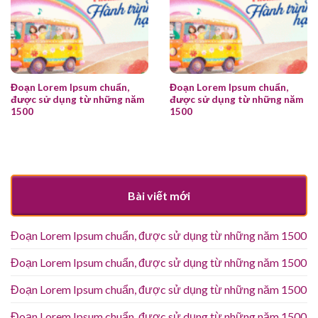
Đoạn Lorem Ipsum chuẩn,
Đoạn Lorem Ipsum chuẩn,
được sử dụng từ những năm
được sử dụng từ những năm
1500
1500
Bài viết mới
Đoạn Lorem Ipsum chuẩn, được sử dụng từ những năm 1500
Đoạn Lorem Ipsum chuẩn, được sử dụng từ những năm 1500
Đoạn Lorem Ipsum chuẩn, được sử dụng từ những năm 1500
Đoạn Lorem Ipsum chuẩn, được sử dụng từ những năm 1500