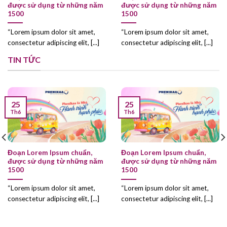
được sử dụng từ những năm
được sử dụng từ những năm
1500
1500
“Lorem ipsum dolor sit amet,
“Lorem ipsum dolor sit amet,
consectetur adipiscing elit, [...]
consectetur adipiscing elit, [...]
TIN TỨC
25
25
Th6
Th6
Đoạn Lorem Ipsum chuẩn,
Đoạn Lorem Ipsum chuẩn,
được sử dụng từ những năm
được sử dụng từ những năm
1500
1500
“Lorem ipsum dolor sit amet,
“Lorem ipsum dolor sit amet,
consectetur adipiscing elit, [...]
consectetur adipiscing elit, [...]