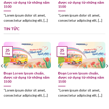
được sử dụng từ những năm
được sử dụng từ những năm
1500
1500
“Lorem ipsum dolor sit amet,
“Lorem ipsum dolor sit amet,
consectetur adipiscing elit, [...]
consectetur adipiscing elit, [...]
TIN TỨC
25
25
Th6
Th6
Đoạn Lorem Ipsum chuẩn,
Đoạn Lorem Ipsum chuẩn,
được sử dụng từ những năm
được sử dụng từ những năm
1500
1500
“Lorem ipsum dolor sit amet,
“Lorem ipsum dolor sit amet,
consectetur adipiscing elit, [...]
consectetur adipiscing elit, [...]