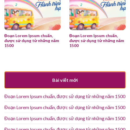
Đoạn Lorem Ipsum chuẩn,
Đoạn Lorem Ipsum chuẩn,
được sử dụng từ những năm
được sử dụng từ những năm
1500
1500
Bài viết mới
Đoạn Lorem Ipsum chuẩn, được sử dụng từ những năm 1500
Đoạn Lorem Ipsum chuẩn, được sử dụng từ những năm 1500
Đoạn Lorem Ipsum chuẩn, được sử dụng từ những năm 1500
Đoạn Lorem Ipsum chuẩn, được sử dụng từ những năm 1500