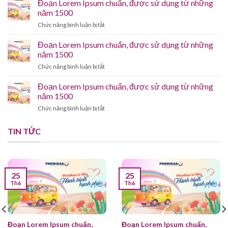
Đoạn Lorem Ipsum chuẩn, được sử dụng từ những
dụng
Ipsum
từ
năm 1500
chuẩn,
những
ở
Chức năng bình luận bị tắt
được
năm
Đoạn
sử
1500
Lorem
Đoạn Lorem Ipsum chuẩn, được sử dụng từ những
dụng
Ipsum
từ
năm 1500
chuẩn,
những
ở
Chức năng bình luận bị tắt
được
năm
Đoạn
sử
1500
Lorem
Đoạn Lorem Ipsum chuẩn, được sử dụng từ những
dụng
Ipsum
từ
năm 1500
chuẩn,
những
ở
Chức năng bình luận bị tắt
được
năm
Đoạn
sử
1500
Lorem
dụng
TIN TỨC
Ipsum
từ
chuẩn,
những
được
năm
sử
1500
dụng
25
25
từ
Th6
Th6
những
năm
1500
Đoạn Lorem Ipsum chuẩn,
Đoạn Lorem Ipsum chuẩn,