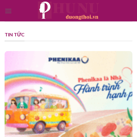
Bỏ
qua
nội
dung
TIN TỨC