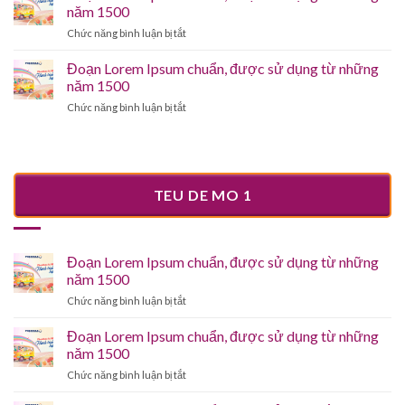
Ipsum
từ
năm 1500
chuẩn,
những
ở
Chức năng bình luận bị tắt
được
năm
Đoạn
sử
1500
Lorem
Đoạn Lorem Ipsum chuẩn, được sử dụng từ những
dụng
Ipsum
từ
năm 1500
chuẩn,
những
ở
Chức năng bình luận bị tắt
được
năm
Đoạn
sử
1500
Lorem
dụng
Ipsum
từ
chuẩn,
những
được
năm
TEU DE MO 1
sử
1500
dụng
từ
những
Đoạn Lorem Ipsum chuẩn, được sử dụng từ những
năm
1500
năm 1500
ở
Chức năng bình luận bị tắt
Đoạn
Lorem
Đoạn Lorem Ipsum chuẩn, được sử dụng từ những
Ipsum
năm 1500
chuẩn,
ở
Chức năng bình luận bị tắt
được
Đoạn
sử
Lorem