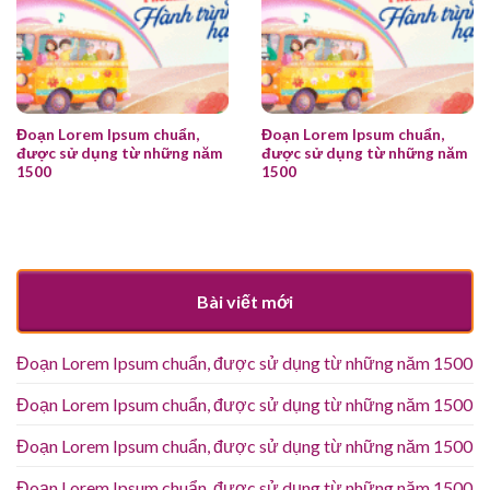
Đoạn Lorem Ipsum chuẩn,
Đoạn Lorem Ipsum chuẩn,
được sử dụng từ những năm
được sử dụng từ những năm
1500
1500
Bài viết mới
Đoạn Lorem Ipsum chuẩn, được sử dụng từ những năm 1500
Đoạn Lorem Ipsum chuẩn, được sử dụng từ những năm 1500
Đoạn Lorem Ipsum chuẩn, được sử dụng từ những năm 1500
Đoạn Lorem Ipsum chuẩn, được sử dụng từ những năm 1500