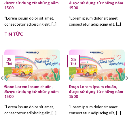
được sử dụng từ những năm
được sử dụng từ những năm
1500
1500
“Lorem ipsum dolor sit amet,
“Lorem ipsum dolor sit amet,
consectetur adipiscing elit, [...]
consectetur adipiscing elit, [...]
TIN TỨC
25
25
Th6
Th6
Đoạn Lorem Ipsum chuẩn,
Đoạn Lorem Ipsum chuẩn,
được sử dụng từ những năm
được sử dụng từ những năm
1500
1500
“Lorem ipsum dolor sit amet,
“Lorem ipsum dolor sit amet,
consectetur adipiscing elit, [...]
consectetur adipiscing elit, [...]