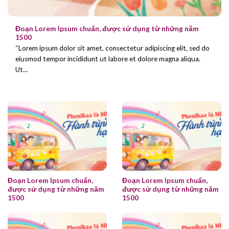
Đoạn Lorem Ipsum chuẩn, được sử dụng từ những năm
1500
“Lorem ipsum dolor sit amet, consectetur adipiscing elit, sed do
eiusmod tempor incididunt ut labore et dolore magna aliqua.
Ut...
Đoạn Lorem Ipsum chuẩn,
Đoạn Lorem Ipsum chuẩn,
được sử dụng từ những năm
được sử dụng từ những năm
1500
1500