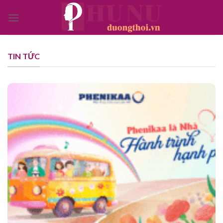
Bỏ
qua
nội
dung
TIN TỨC