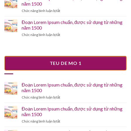
Ipsum
từ
năm 1500
chuẩn,
những
ở
Chức năng bình luận bị tắt
được
năm
Đoạn
sử
1500
Lorem
Đoạn Lorem Ipsum chuẩn, được sử dụng từ những
dụng
Ipsum
từ
năm 1500
chuẩn,
những
ở
Chức năng bình luận bị tắt
được
năm
Đoạn
sử
1500
Lorem
dụng
Ipsum
từ
chuẩn,
những
được
năm
TEU DE MO 1
sử
1500
dụng
từ
những
Đoạn Lorem Ipsum chuẩn, được sử dụng từ những
năm
1500
năm 1500
ở
Chức năng bình luận bị tắt
Đoạn
Lorem
Đoạn Lorem Ipsum chuẩn, được sử dụng từ những
Ipsum
năm 1500
chuẩn,
ở
Chức năng bình luận bị tắt
được
Đoạn
sử
Lorem