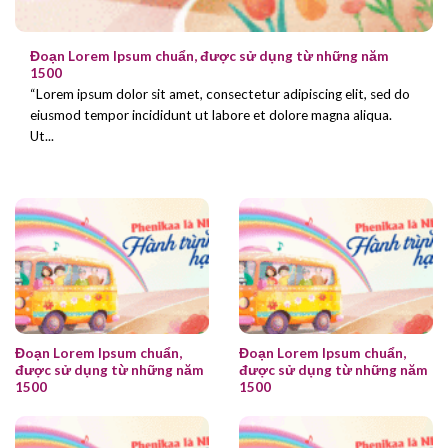
Đoạn Lorem Ipsum chuẩn, được sử dụng từ những năm
1500
“Lorem ipsum dolor sit amet, consectetur adipiscing elit, sed do
eiusmod tempor incididunt ut labore et dolore magna aliqua.
Ut...
Đoạn Lorem Ipsum chuẩn,
Đoạn Lorem Ipsum chuẩn,
được sử dụng từ những năm
được sử dụng từ những năm
1500
1500