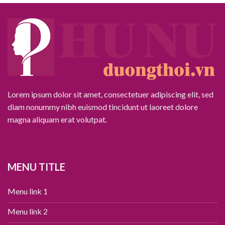
Lorem ipsum dolor sit amet, consectetuer adipiscing elit, sed
diam nonummy nibh euismod tincidunt ut laoreet dolore
magna aliquam erat volutpat.
MENU TITLE
Menu link 1
Menu link 2