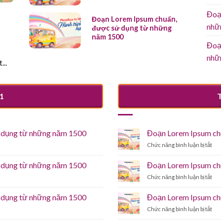
Đoạ
Đoạn Lorem Ipsum chuẩn,
nhữ
được sử dụng từ những
năm 1500
Đoạ
nhữ
...
1
 dụng từ những năm 1500
Đoạn Lorem Ipsum ch
ở
Chức năng bình luận bị tắt
Đo
Lo
 dụng từ những năm 1500
Đoạn Lorem Ipsum ch
Ips
ở
Chức năng bình luận bị tắt
chu
Đo
đư
Lo
sử
 dụng từ những năm 1500
Đoạn Lorem Ipsum ch
Ips
dụ
ở
Chức năng bình luận bị tắt
chu
từ
Đo
đư
nh