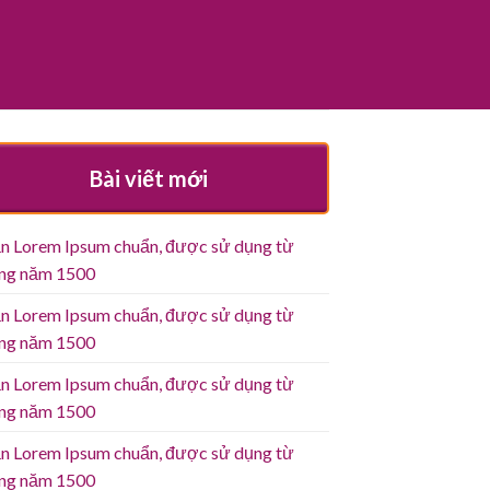
Bài viết mới
n Lorem Ipsum chuẩn, được sử dụng từ
ng năm 1500
n Lorem Ipsum chuẩn, được sử dụng từ
ng năm 1500
n Lorem Ipsum chuẩn, được sử dụng từ
ng năm 1500
n Lorem Ipsum chuẩn, được sử dụng từ
ng năm 1500