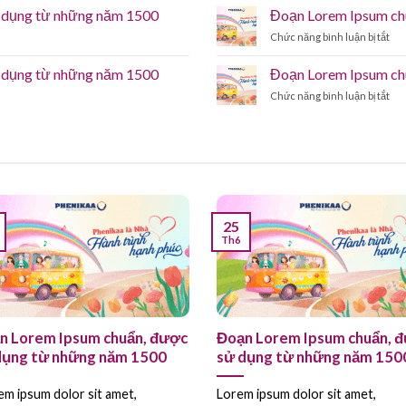
Lo
sử
 dụng từ những năm 1500
Đoạn Lorem Ipsum ch
nă
Ips
dụ
150
ở
Chức năng bình luận bị tắt
chu
từ
Đo
đư
nh
Lo
sử
 dụng từ những năm 1500
Đoạn Lorem Ipsum ch
nă
Ips
dụ
150
ở
Chức năng bình luận bị tắt
chu
từ
Đo
đư
nh
Lo
sử
nă
Ips
dụ
150
chu
từ
đư
nh
sử
nă
dụ
150
từ
25
nh
Th6
nă
150
n Lorem Ipsum chuẩn, được
Đoạn Lorem Ipsum chuẩn, 
dụng từ những năm 1500
sử dụng từ những năm 150
em ipsum dolor sit amet,
Lorem ipsum dolor sit amet,