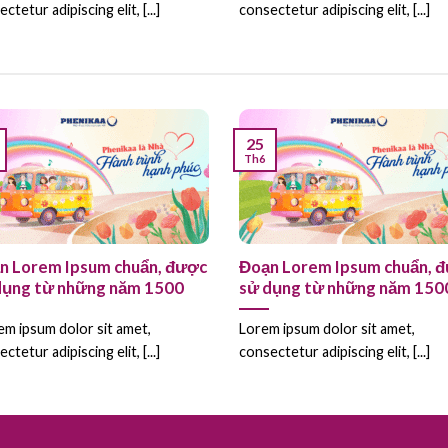
ctetur adipiscing elit, [...]
consectetur adipiscing elit, [...]
25
Th6
n Lorem Ipsum chuẩn, được
Đoạn Lorem Ipsum chuẩn, 
dụng từ những năm 1500
sử dụng từ những năm 150
em ipsum dolor sit amet,
Lorem ipsum dolor sit amet,
ctetur adipiscing elit, [...]
consectetur adipiscing elit, [...]