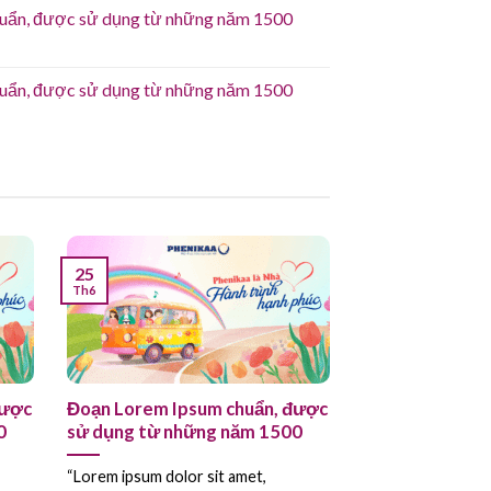
rem
uẩn, được sử dụng từ những năm 1500
m
um
ng
0
ẩn,
ạn
ợc
ững
rem
uẩn, được sử dụng từ những năm 1500
m
um
ng
0
ẩn,
ạn
ợc
ững
rem
m
um
ng
0
ẩn,
ợc
ững
m
ng
0
25
ững
Th6
m
0
được
Đoạn Lorem Ipsum chuẩn, được
0
sử dụng từ những năm 1500
“Lorem ipsum dolor sit amet,