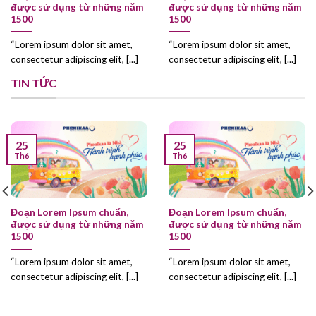
được sử dụng từ những năm
được sử dụng từ những năm
1500
1500
“Lorem ipsum dolor sit amet,
“Lorem ipsum dolor sit amet,
consectetur adipiscing elit, [...]
consectetur adipiscing elit, [...]
TIN TỨC
25
25
Th6
Th6
Đoạn Lorem Ipsum chuẩn,
Đoạn Lorem Ipsum chuẩn,
được sử dụng từ những năm
được sử dụng từ những năm
1500
1500
“Lorem ipsum dolor sit amet,
“Lorem ipsum dolor sit amet,
consectetur adipiscing elit, [...]
consectetur adipiscing elit, [...]