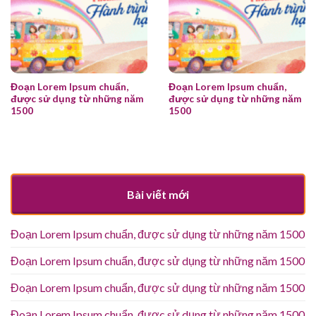
Đoạn Lorem Ipsum chuẩn,
Đoạn Lorem Ipsum chuẩn,
được sử dụng từ những năm
được sử dụng từ những năm
1500
1500
Bài viết mới
Đoạn Lorem Ipsum chuẩn, được sử dụng từ những năm 1500
Đoạn Lorem Ipsum chuẩn, được sử dụng từ những năm 1500
Đoạn Lorem Ipsum chuẩn, được sử dụng từ những năm 1500
Đoạn Lorem Ipsum chuẩn, được sử dụng từ những năm 1500