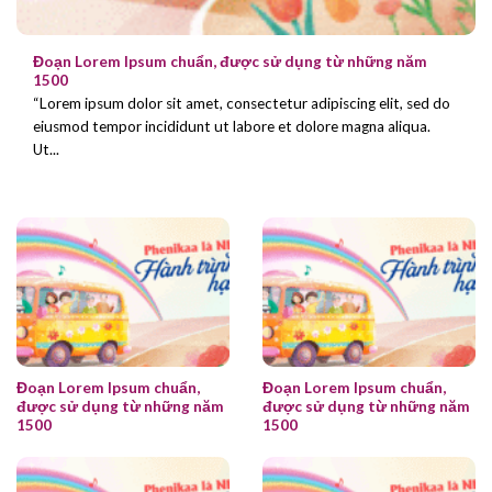
Đoạn Lorem Ipsum chuẩn, được sử dụng từ những năm
1500
“Lorem ipsum dolor sit amet, consectetur adipiscing elit, sed do
eiusmod tempor incididunt ut labore et dolore magna aliqua.
Ut...
Đoạn Lorem Ipsum chuẩn,
Đoạn Lorem Ipsum chuẩn,
được sử dụng từ những năm
được sử dụng từ những năm
1500
1500