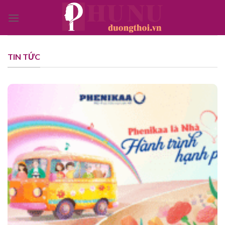
Bỏ
qua
nội
dung
TIN TỨC