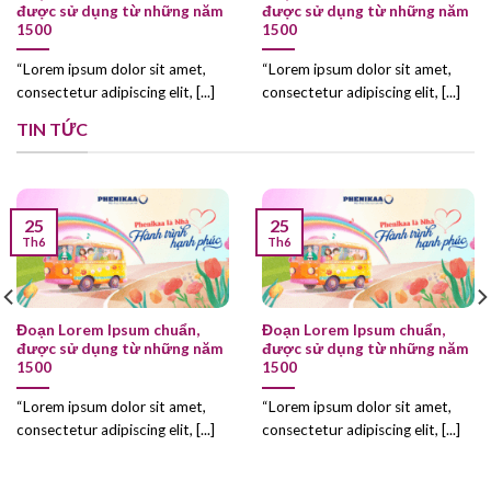
được sử dụng từ những năm
được sử dụng từ những năm
1500
1500
“Lorem ipsum dolor sit amet,
“Lorem ipsum dolor sit amet,
consectetur adipiscing elit, [...]
consectetur adipiscing elit, [...]
TIN TỨC
25
25
Th6
Th6
Đoạn Lorem Ipsum chuẩn,
Đoạn Lorem Ipsum chuẩn,
được sử dụng từ những năm
được sử dụng từ những năm
1500
1500
“Lorem ipsum dolor sit amet,
“Lorem ipsum dolor sit amet,
consectetur adipiscing elit, [...]
consectetur adipiscing elit, [...]