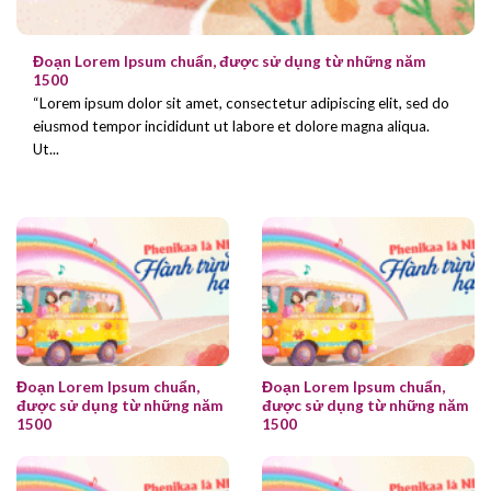
Đoạn Lorem Ipsum chuẩn, được sử dụng từ những năm
1500
“Lorem ipsum dolor sit amet, consectetur adipiscing elit, sed do
eiusmod tempor incididunt ut labore et dolore magna aliqua.
Ut...
Đoạn Lorem Ipsum chuẩn,
Đoạn Lorem Ipsum chuẩn,
được sử dụng từ những năm
được sử dụng từ những năm
1500
1500