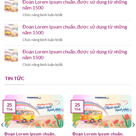
Đoạn Lorem Ipsum chuẩn, được sử dụng từ những
dụng
Ipsum
từ
năm 1500
chuẩn,
những
ở
Chức năng bình luận bị tắt
được
năm
Đoạn
sử
1500
Lorem
Đoạn Lorem Ipsum chuẩn, được sử dụng từ những
dụng
Ipsum
từ
năm 1500
chuẩn,
những
ở
Chức năng bình luận bị tắt
được
năm
Đoạn
sử
1500
Lorem
Đoạn Lorem Ipsum chuẩn, được sử dụng từ những
dụng
Ipsum
từ
năm 1500
chuẩn,
những
ở
Chức năng bình luận bị tắt
được
năm
Đoạn
sử
1500
Lorem
dụng
TIN TỨC
Ipsum
từ
chuẩn,
những
được
năm
sử
1500
dụng
25
25
từ
Th6
Th6
những
năm
1500
Đoạn Lorem Ipsum chuẩn,
Đoạn Lorem Ipsum chuẩn,