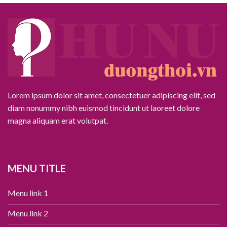
Lorem ipsum dolor sit amet, consectetuer adipiscing elit, sed
diam nonummy nibh euismod tincidunt ut laoreet dolore
magna aliquam erat volutpat.
MENU TITLE
Menu link 1
Menu link 2