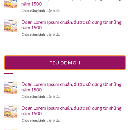
Ipsum
từ
năm 1500
chuẩn,
những
ở
Chức năng bình luận bị tắt
được
năm
Đoạn
sử
1500
Lorem
Đoạn Lorem Ipsum chuẩn, được sử dụng từ những
dụng
Ipsum
từ
năm 1500
chuẩn,
những
ở
Chức năng bình luận bị tắt
được
năm
Đoạn
sử
1500
Lorem
dụng
Ipsum
từ
chuẩn,
những
được
năm
TEU DE MO 1
sử
1500
dụng
từ
những
Đoạn Lorem Ipsum chuẩn, được sử dụng từ những
năm
1500
năm 1500
ở
Chức năng bình luận bị tắt
Đoạn
Lorem
Đoạn Lorem Ipsum chuẩn, được sử dụng từ những
Ipsum
năm 1500
chuẩn,
ở
Chức năng bình luận bị tắt
được
Đoạn
sử
Lorem