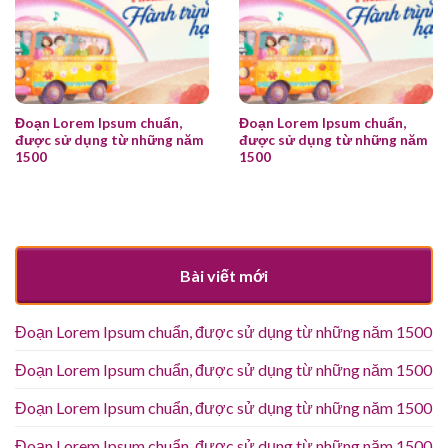
Đoạn Lorem Ipsum chuẩn,
Đoạn Lorem Ipsum chuẩn,
được sử dụng từ những năm
được sử dụng từ những năm
1500
1500
Bài viết mới
Đoạn Lorem Ipsum chuẩn, được sử dụng từ những năm 1500
Đoạn Lorem Ipsum chuẩn, được sử dụng từ những năm 1500
Đoạn Lorem Ipsum chuẩn, được sử dụng từ những năm 1500
Đoạn Lorem Ipsum chuẩn, được sử dụng từ những năm 1500