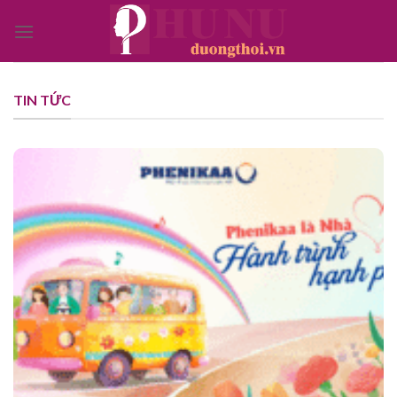
Bỏ
qua
nội
dung
TIN TỨC