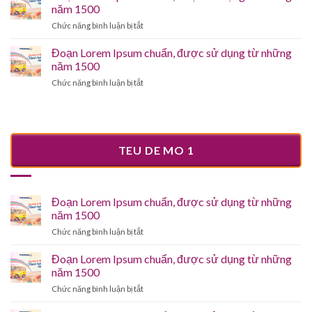
Ipsum
từ
năm 1500
chuẩn,
những
ở
Chức năng bình luận bị tắt
được
năm
Đoạn
sử
1500
Lorem
Đoạn Lorem Ipsum chuẩn, được sử dụng từ những
dụng
Ipsum
từ
năm 1500
chuẩn,
những
ở
Chức năng bình luận bị tắt
được
năm
Đoạn
sử
1500
Lorem
dụng
Ipsum
từ
chuẩn,
những
được
năm
TEU DE MO 1
sử
1500
dụng
từ
những
Đoạn Lorem Ipsum chuẩn, được sử dụng từ những
năm
1500
năm 1500
ở
Chức năng bình luận bị tắt
Đoạn
Lorem
Đoạn Lorem Ipsum chuẩn, được sử dụng từ những
Ipsum
năm 1500
chuẩn,
ở
Chức năng bình luận bị tắt
được
Đoạn
sử
Lorem