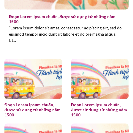
Đoạn Lorem Ipsum chuẩn, được sử dụng từ những năm
1500
“Lorem ipsum dolor sit amet, consectetur adipiscing elit, sed do
eiusmod tempor incididunt ut labore et dolore magna aliqua.
Ut...
Đoạn Lorem Ipsum chuẩn,
Đoạn Lorem Ipsum chuẩn,
được sử dụng từ những năm
được sử dụng từ những năm
1500
1500