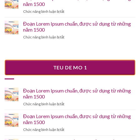
Ipsum
từ
năm 1500
chuẩn,
những
ở
Chức năng bình luận bị tắt
được
năm
Đoạn
sử
1500
Lorem
Đoạn Lorem Ipsum chuẩn, được sử dụng từ những
dụng
Ipsum
từ
năm 1500
chuẩn,
những
ở
Chức năng bình luận bị tắt
được
năm
Đoạn
sử
1500
Lorem
dụng
Ipsum
từ
chuẩn,
những
được
năm
TEU DE MO 1
sử
1500
dụng
từ
những
Đoạn Lorem Ipsum chuẩn, được sử dụng từ những
năm
1500
năm 1500
ở
Chức năng bình luận bị tắt
Đoạn
Lorem
Đoạn Lorem Ipsum chuẩn, được sử dụng từ những
Ipsum
năm 1500
chuẩn,
ở
Chức năng bình luận bị tắt
được
Đoạn
sử
Lorem