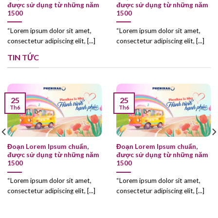
được sử dụng từ những năm
được sử dụng từ những năm
1500
1500
“Lorem ipsum dolor sit amet,
“Lorem ipsum dolor sit amet,
consectetur adipiscing elit, [...]
consectetur adipiscing elit, [...]
TIN TỨC
25
25
Th6
Th6
Đoạn Lorem Ipsum chuẩn,
Đoạn Lorem Ipsum chuẩn,
được sử dụng từ những năm
được sử dụng từ những năm
1500
1500
“Lorem ipsum dolor sit amet,
“Lorem ipsum dolor sit amet,
consectetur adipiscing elit, [...]
consectetur adipiscing elit, [...]