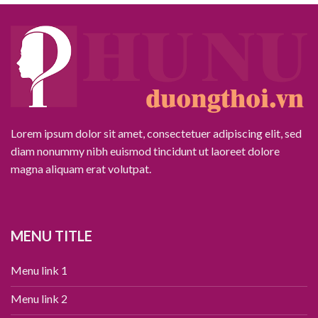
Lorem ipsum dolor sit amet, consectetuer adipiscing elit, sed
diam nonummy nibh euismod tincidunt ut laoreet dolore
magna aliquam erat volutpat.
MENU TITLE
Menu link 1
Menu link 2