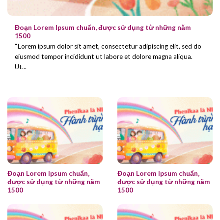
Đoạn Lorem Ipsum chuẩn, được sử dụng từ những năm
1500
“Lorem ipsum dolor sit amet, consectetur adipiscing elit, sed do
eiusmod tempor incididunt ut labore et dolore magna aliqua.
Ut...
Đoạn Lorem Ipsum chuẩn,
Đoạn Lorem Ipsum chuẩn,
được sử dụng từ những năm
được sử dụng từ những năm
1500
1500