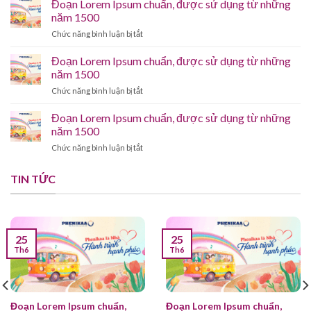
Đoạn Lorem Ipsum chuẩn, được sử dụng từ những
dụng
Ipsum
từ
năm 1500
chuẩn,
những
ở
Chức năng bình luận bị tắt
được
năm
Đoạn
sử
1500
Lorem
Đoạn Lorem Ipsum chuẩn, được sử dụng từ những
dụng
Ipsum
từ
năm 1500
chuẩn,
những
ở
Chức năng bình luận bị tắt
được
năm
Đoạn
sử
1500
Lorem
Đoạn Lorem Ipsum chuẩn, được sử dụng từ những
dụng
Ipsum
từ
năm 1500
chuẩn,
những
ở
Chức năng bình luận bị tắt
được
năm
Đoạn
sử
1500
Lorem
dụng
TIN TỨC
Ipsum
từ
chuẩn,
những
được
năm
sử
1500
dụng
25
25
từ
Th6
Th6
những
năm
1500
Đoạn Lorem Ipsum chuẩn,
Đoạn Lorem Ipsum chuẩn,