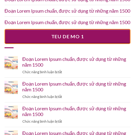
Đoạn Lorem Ipsum chuẩn, được sử dụng từ những năm 1500
Đoạn Lorem Ipsum chuẩn, được sử dụng từ những năm 1500
TEU DE MO 1
Đoạn Lorem Ipsum chuẩn, được sử dụng từ những
năm 1500
ở
Chức năng bình luận bị tắt
Đoạn
Lorem
Đoạn Lorem Ipsum chuẩn, được sử dụng từ những
Ipsum
năm 1500
chuẩn,
ở
Chức năng bình luận bị tắt
được
Đoạn
sử
Lorem
Đoạn Lorem Ipsum chuẩn, được sử dụng từ những
dụng
Ipsum
từ
năm 1500
chuẩn,
những
ở
Chức năng bình luận bị tắt
được
năm
Đoạn
sử
1500
Lorem
Đoạn Lorem Ipsum chuẩn, được sử dụng từ những
dụng