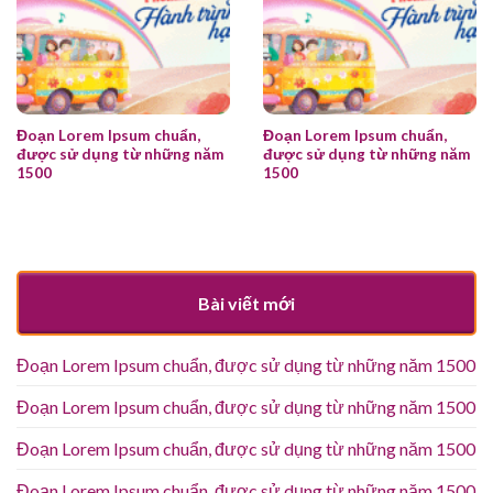
Đoạn Lorem Ipsum chuẩn,
Đoạn Lorem Ipsum chuẩn,
được sử dụng từ những năm
được sử dụng từ những năm
1500
1500
Bài viết mới
Đoạn Lorem Ipsum chuẩn, được sử dụng từ những năm 1500
Đoạn Lorem Ipsum chuẩn, được sử dụng từ những năm 1500
Đoạn Lorem Ipsum chuẩn, được sử dụng từ những năm 1500
Đoạn Lorem Ipsum chuẩn, được sử dụng từ những năm 1500