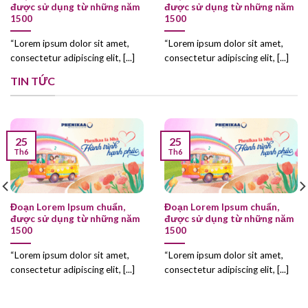
được sử dụng từ những năm
được sử dụng từ những năm
1500
1500
“Lorem ipsum dolor sit amet,
“Lorem ipsum dolor sit amet,
consectetur adipiscing elit, [...]
consectetur adipiscing elit, [...]
TIN TỨC
25
25
Th6
Th6
Đoạn Lorem Ipsum chuẩn,
Đoạn Lorem Ipsum chuẩn,
được sử dụng từ những năm
được sử dụng từ những năm
1500
1500
“Lorem ipsum dolor sit amet,
“Lorem ipsum dolor sit amet,
consectetur adipiscing elit, [...]
consectetur adipiscing elit, [...]