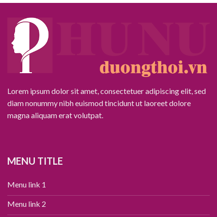
Lorem ipsum dolor sit amet, consectetuer adipiscing elit, sed
diam nonummy nibh euismod tincidunt ut laoreet dolore
magna aliquam erat volutpat.
MENU TITLE
Menu link 1
Menu link 2