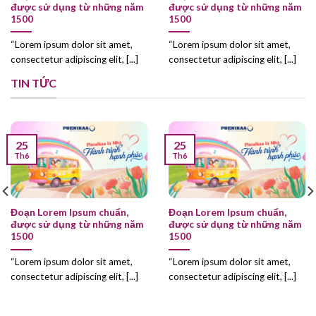
được sử dụng từ những năm
được sử dụng từ những năm
1500
1500
“Lorem ipsum dolor sit amet,
“Lorem ipsum dolor sit amet,
consectetur adipiscing elit, [...]
consectetur adipiscing elit, [...]
TIN TỨC
25
25
Th6
Th6
Đoạn Lorem Ipsum chuẩn,
Đoạn Lorem Ipsum chuẩn,
được sử dụng từ những năm
được sử dụng từ những năm
1500
1500
“Lorem ipsum dolor sit amet,
“Lorem ipsum dolor sit amet,
consectetur adipiscing elit, [...]
consectetur adipiscing elit, [...]