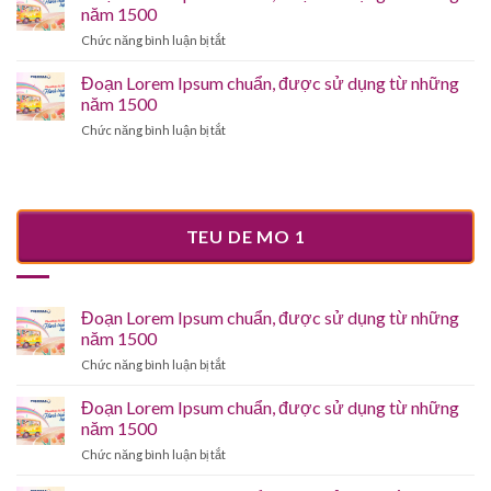
Ipsum
từ
năm 1500
chuẩn,
những
ở
Chức năng bình luận bị tắt
được
năm
Đoạn
sử
1500
Lorem
Đoạn Lorem Ipsum chuẩn, được sử dụng từ những
dụng
Ipsum
từ
năm 1500
chuẩn,
những
ở
Chức năng bình luận bị tắt
được
năm
Đoạn
sử
1500
Lorem
dụng
Ipsum
từ
chuẩn,
những
được
năm
TEU DE MO 1
sử
1500
dụng
từ
những
Đoạn Lorem Ipsum chuẩn, được sử dụng từ những
năm
1500
năm 1500
ở
Chức năng bình luận bị tắt
Đoạn
Lorem
Đoạn Lorem Ipsum chuẩn, được sử dụng từ những
Ipsum
năm 1500
chuẩn,
ở
Chức năng bình luận bị tắt
được
Đoạn
sử
Lorem