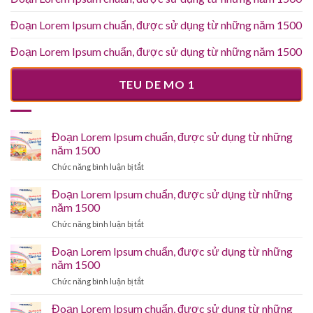
Đoạn Lorem Ipsum chuẩn, được sử dụng từ những năm 1500
Đoạn Lorem Ipsum chuẩn, được sử dụng từ những năm 1500
TEU DE MO 1
Đoạn Lorem Ipsum chuẩn, được sử dụng từ những
năm 1500
ở
Chức năng bình luận bị tắt
Đoạn
Lorem
Đoạn Lorem Ipsum chuẩn, được sử dụng từ những
Ipsum
năm 1500
chuẩn,
ở
Chức năng bình luận bị tắt
được
Đoạn
sử
Lorem
Đoạn Lorem Ipsum chuẩn, được sử dụng từ những
dụng
Ipsum
từ
năm 1500
chuẩn,
những
ở
Chức năng bình luận bị tắt
được
năm
Đoạn
sử
1500
Lorem
Đoạn Lorem Ipsum chuẩn, được sử dụng từ những
dụng