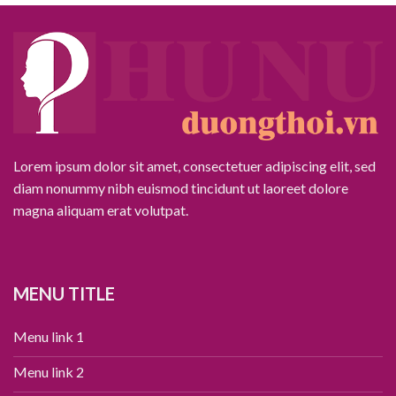
Lorem ipsum dolor sit amet, consectetuer adipiscing elit, sed
diam nonummy nibh euismod tincidunt ut laoreet dolore
magna aliquam erat volutpat.
MENU TITLE
Menu link 1
Menu link 2