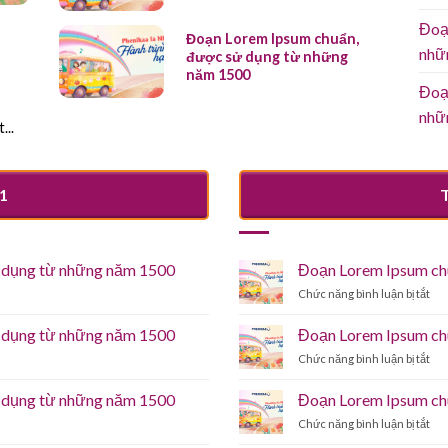
Đoạ
Đoạn Lorem Ipsum chuẩn,
nhữ
được sử dụng từ những
năm 1500
Đoạ
nhữ
...
1
 dụng từ những năm 1500
Đoạn Lorem Ipsum ch
ở
Chức năng bình luận bị tắt
Đo
Lo
 dụng từ những năm 1500
Đoạn Lorem Ipsum ch
Ips
ở
Chức năng bình luận bị tắt
chu
Đo
đư
Lo
sử
 dụng từ những năm 1500
Đoạn Lorem Ipsum ch
Ips
dụ
ở
Chức năng bình luận bị tắt
chu
từ
Đo
đư
nh