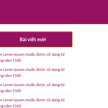
Bài viết mới
n Lorem Ipsum chuẩn, được sử dụng từ
ng năm 1500
n Lorem Ipsum chuẩn, được sử dụng từ
ng năm 1500
n Lorem Ipsum chuẩn, được sử dụng từ
ng năm 1500
n Lorem Ipsum chuẩn, được sử dụng từ
ng năm 1500