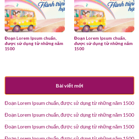
Đoạn Lorem Ipsum chuẩn,
Đoạn Lorem Ipsum chuẩn,
được sử dụng từ những năm
được sử dụng từ những năm
1500
1500
Bài viết mới
Đoạn Lorem Ipsum chuẩn, được sử dụng từ những năm 1500
Đoạn Lorem Ipsum chuẩn, được sử dụng từ những năm 1500
Đoạn Lorem Ipsum chuẩn, được sử dụng từ những năm 1500
Đoạn Lorem Ipsum chuẩn, được sử dụng từ những năm 1500