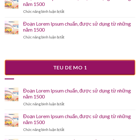
Ipsum
từ
năm 1500
chuẩn,
những
ở
Chức năng bình luận bị tắt
được
năm
Đoạn
sử
1500
Lorem
Đoạn Lorem Ipsum chuẩn, được sử dụng từ những
dụng
Ipsum
từ
năm 1500
chuẩn,
những
ở
Chức năng bình luận bị tắt
được
năm
Đoạn
sử
1500
Lorem
dụng
Ipsum
từ
chuẩn,
những
được
năm
TEU DE MO 1
sử
1500
dụng
từ
những
Đoạn Lorem Ipsum chuẩn, được sử dụng từ những
năm
1500
năm 1500
ở
Chức năng bình luận bị tắt
Đoạn
Lorem
Đoạn Lorem Ipsum chuẩn, được sử dụng từ những
Ipsum
năm 1500
chuẩn,
ở
Chức năng bình luận bị tắt
được
Đoạn
sử
Lorem