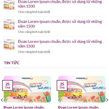
Đoạn Lorem Ipsum chuẩn, được sử dụng từ những
dụng
Ipsum
từ
năm 1500
chuẩn,
những
ở
Chức năng bình luận bị tắt
được
năm
Đoạn
sử
1500
Lorem
Đoạn Lorem Ipsum chuẩn, được sử dụng từ những
dụng
Ipsum
từ
năm 1500
chuẩn,
những
ở
Chức năng bình luận bị tắt
được
năm
Đoạn
sử
1500
Lorem
Đoạn Lorem Ipsum chuẩn, được sử dụng từ những
dụng
Ipsum
từ
năm 1500
chuẩn,
những
ở
Chức năng bình luận bị tắt
được
năm
Đoạn
sử
1500
Lorem
dụng
TIN TỨC
Ipsum
từ
chuẩn,
những
được
năm
sử
1500
dụng
25
25
từ
Th6
Th6
những
năm
1500
Đoạn Lorem Ipsum chuẩn,
Đoạn Lorem Ipsum chuẩn,